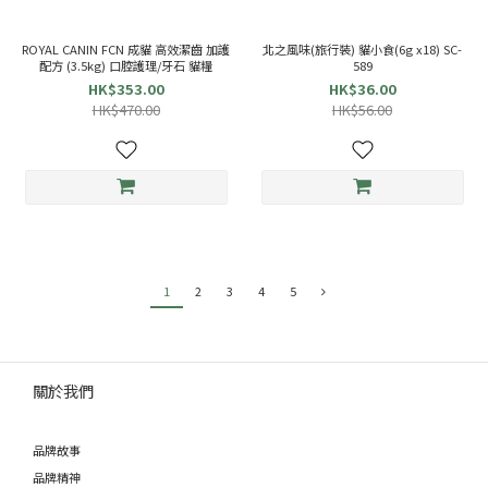
ROYAL CANIN FCN 成貓 高效潔齒 加護
北之風味(旅行裝) 貓小食(6g x18) SC-
配方 (3.5kg) 口腔護理/牙石 貓糧
589
HK$353.00
HK$36.00
HK$470.00
HK$56.00
1
2
3
4
5
關於我們
品牌故事
品牌精神