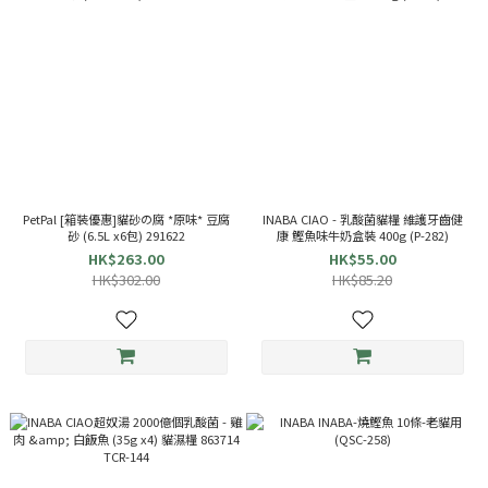
PetPal [箱裝優惠]貓砂の腐 *原味* 豆腐
INABA CIAO - 乳酸菌貓糧 維護牙齒健
砂 (6.5L x6包) 291622
康 鰹魚味牛奶盒裝 400g (P-282)
HK$263.00
HK$55.00
HK$302.00
HK$85.20