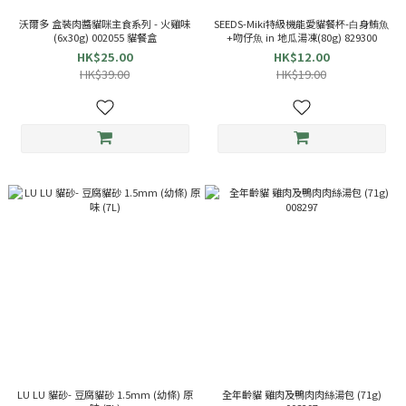
沃爾多 盒裝肉醬貓咪主食系列 - 火雞味
SEEDS-Miki特級機能愛貓餐杯-⽩身鮪⿂
(6x30g) 002055 貓餐盒
+吻仔⿂ in 地⽠湯凍(80g) 829300
HK$25.00
HK$12.00
HK$39.00
HK$19.00
LU LU 貓砂- 豆腐貓砂 1.5mm (幼條) 原
全年齡貓 雞肉及鴨肉肉絲湯包 (71g)