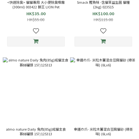
<快速除臭> 貓貓專用 大小便除臭噴霧
Smack 鰹魚味 -含貓草益生菌 貓糧
(300ml) 003422 獅王 LION Pet
(2kg) 023515
HK$35.00
HK$100.00
HK$55.00
HK$115.00
almo nature Daily 兔肉(85g)成貓主食
幸運の爪- 米粒木薯混合豆腐貓砂 (綠茶
慕絲罐頭 157/125313
味) (6Lx6)