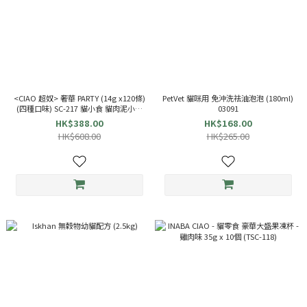
<CIAO 超奴> 奢華 PARTY (14g x120條)
PetVet 貓咪用 免沖洗祛油泡泡 (180ml)
(四種口味) SC-217 貓小食 貓肉泥小食
03091
INABA
HK$388.00
HK$168.00
HK$608.00
HK$265.00