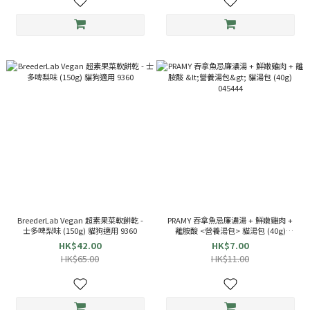
BreederLab Vegan 超素果菜軟餅乾 -
PRAMY 吞拿魚忌廉濃湯 + 鮮嫩雞肉 +
士多啤梨味 (150g) 貓狗適用 9360
離胺酸 <營養湯包> 貓湯包 (40g)
045444
HK$42.00
HK$7.00
HK$65.00
HK$11.00