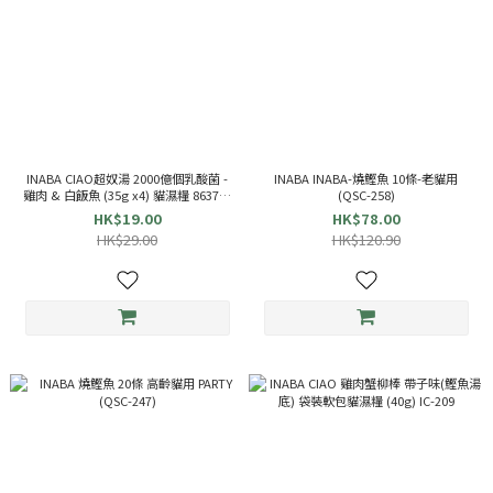
INABA CIAO超奴湯 2000億個乳酸菌 -
INABA INABA-燒鰹魚 10條-老貓用
雞肉 & 白飯魚 (35g x4) 貓濕糧 863714
(QSC-258)
TCR-144
HK$19.00
HK$78.00
HK$29.00
HK$120.90