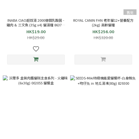
售完
INABA CIAO超奴湯 2000億個乳酸菌 -
ROYAL CANIN FHN 老年貓12+營養配方
雞肉 & 三文魚 (35g x4) 貓濕糧 863721
(2kg) 高齡貓糧
TCR-145
HK$19.00
HK$256.00
HK$29.00
HK$320.00