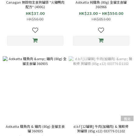
Canagan 無穀物主食狗罐頭 *火雞鴨肉
Astkatta 純鱷魚 (80g) 全貓主食罐
配方* (400G)
360966
HK$37.00
HK$23.00 ~ HK$550.00
HK$56.00
HK$853.00
售完
Astkatta 鱷魚肉 & 雞肉 (80g) 全貓主食
d.b.f [12罐裝] 牛肉(加雞肉) & 豬軟骨
罐 360935
狗罐頭 (85g x12) 033776 D1102