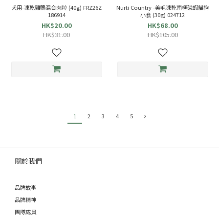
犬用-凍乾雞鴨混合肉粒 (40g) FRZ26Z
Nurti Country -美毛凍乾南極磷蝦貓狗
186914
小食 (30g) 024712
HK$20.00
HK$68.00
HK$31.00
HK$105.00
1
2
3
4
5
關於我們
品牌故事
品牌精神
團隊成員