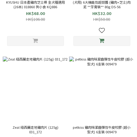
KYUSHU 日本產雞肉芝士棒 全犬種適用
(犬用) 6大機能性超奴醬 (雞肉+芝士)肉
(26本) 018860 狗小食 KQ886
泥 **牙膏裝** 80g DS-56
HK$68.00
HK$32.00
HK$106.00
HK$50.00
Zeal 紐西蘭走地雞肉片 (125g)
petkiss 雞肉味潔齒彈性牛皮咬膠 (超小
031_172
型犬) 6支裝 009479