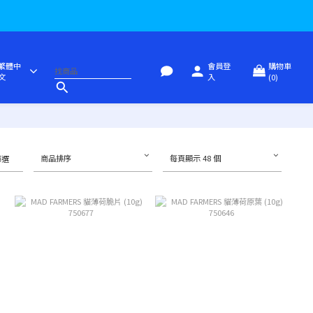
繁體中
會員登
購物車
文
入
(0)
商品排序
每頁顯示 48 個
篩選