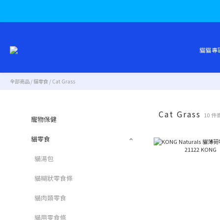
貓貓專
全部商品
/
貓零食
/
Cat Grass
Cat Grass
10 件
寵物保健
貓零食
貓湯包
貓糊狀零食條
貓肉類零食
貓用零食條