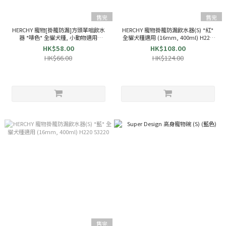
售完
售完
HERCHY 寵物[掛籠防漏]方頭單咀飲水
HERCHY 寵物掛籠防漏飲水器(S) *紅*
器 *啡色* 全貓犬種, 小動物適用
全貓犬種適用 (16mm, 400ml) H220
(16mm)H522 200552
53220
HK$58.00
HK$108.00
HK$66.00
HK$124.00
售完