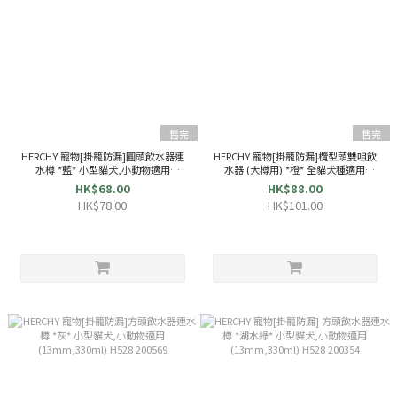
售完
售完
HERCHY 寵物[掛籠防漏]圓頭飲水器連
HERCHY 寵物[掛籠防漏]欖型頭雙咀飲
水樽 *藍* 小型貓犬,小動物適用
水器 (大樽用) *橙* 全貓犬種適用
(16mm,330ml) H590 53590
(16mm)H535 53535
HK$68.00
HK$88.00
HK$78.00
HK$101.00