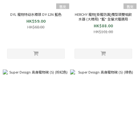
售完
售完
DYL 寵物特幼水樽頭 DY-12N 藍色
HERCHY 寵物[掛籠防漏]欖型頭雙咀飲
水器 (大樽用) *藍* 全貓犬種適用
HK$59.00
(16mm) H535 53535
HK$88.00
HK$68.00
HK$101.00