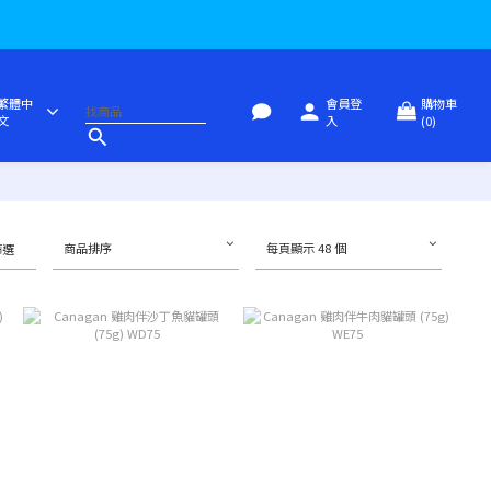
繁體中
會員登
購物車
文
入
(0)
商品排序
每頁顯示 48 個
篩選