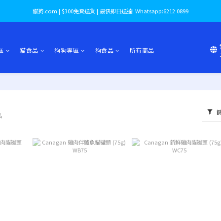
貓狗.com | $300免費送貨 | 最快即日送達! Whatsapp:6212 0899
區
貓食品
狗狗專區
狗食品
所有商品
品