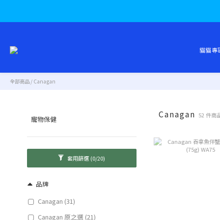
貓貓專
全部商品
/
Canagan
Canagan
52 件商
寵物保健
套用篩選
(0/20)
品牌
Canagan (31)
Canagan 原之選 (21)