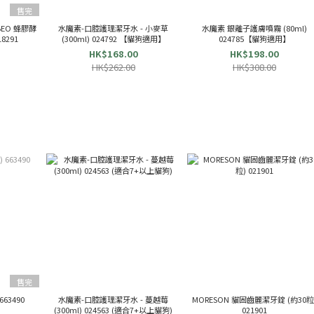
售完
 BEO 蜂膠酵
水魔素-口腔護理潔牙水 - 小麥草
水魔素 銀離子護膚噴霧 (80ml)
8291
(300ml) 024792 【貓狗適用】
024785【貓狗適用】
HK$168.00
HK$198.00
HK$262.00
HK$308.00
售完
663490
水魔素-口腔護理潔牙水 - 蔓越莓
MORESON 貓固齒麗潔牙錠 (約30粒
(300ml) 024563 (適合7+以上貓狗)
021901