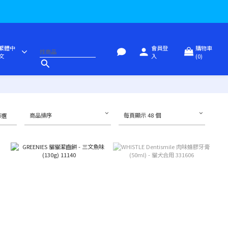
繁體中
會員登
購物車
文
入
(0)
商品排序
每頁顯示 48 個
篩選