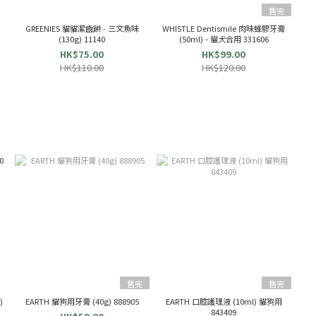
售完
GREENIES 貓貓潔齒餅 - 三文魚味
WHISTLE Dentismile 肉味蜂膠牙膏
(130g) 11140
(50ml) - 貓犬合用 331606
HK$75.00
HK$99.00
HK$110.00
HK$120.00
售完
售完
)
EARTH 貓狗用牙膏 (40g) 888905
EARTH 口腔護理液 (10ml) 貓狗用
843409