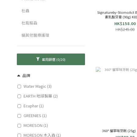
杜蟲
Signatureby-StomoAct
素乳酸牙膏 (90g) K81
杜虱驅蝨
HK$158.00
HK$245.00
貓其他醫療護理
套用篩選
(0/20)
品牌
Water Magic (3)
EARTH 地球製藥 (2)
Ecuphar (1)
GREENIES (1)
MORESON (1)
360° 貓草味牙刷 (25g) 
MORESON 木入森 (1)