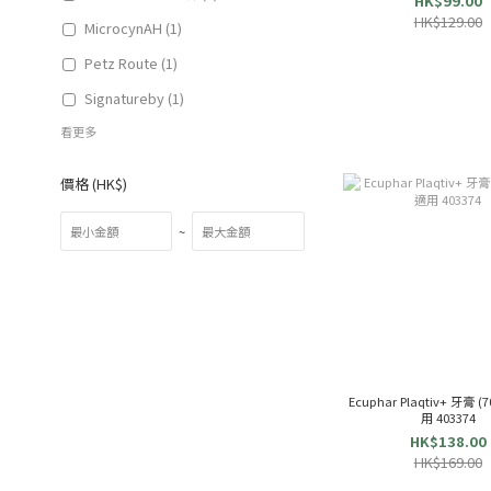
HK$99.00
HK$129.00
MicrocynAH (1)
Petz Route (1)
Signatureby (1)
看更多
價格 (HK$)
~
Ecuphar Plaqtiv+ 牙膏 
用 403374
HK$138.00
HK$169.00