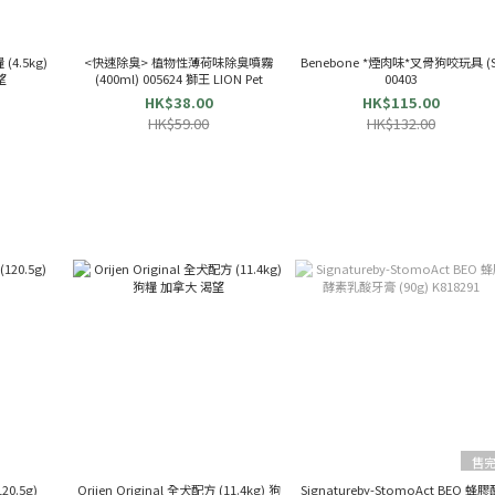
(4.5kg)
<快速除臭> 植物性薄荷味除臭噴霧
Benebone *煙肉味*叉骨狗咬玩具 (S)
渴望
(400ml) 005624 獅王 LION Pet
00403
HK$38.00
HK$115.00
HK$59.00
HK$132.00
售
20.5g)
Orijen Original 全犬配方 (11.4kg) 狗
Signatureby-StomoAct BEO 蜂膠