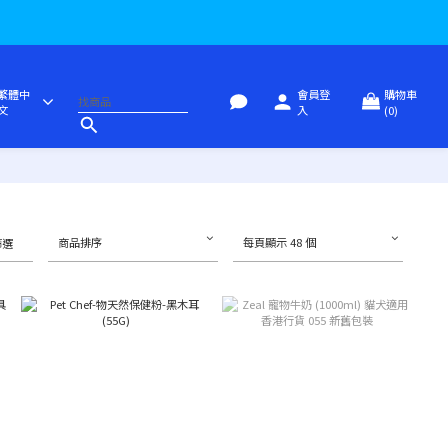
繁體中
會員登
購物車
文
入
(0)
商品排序
每頁顯示 48 個
篩選