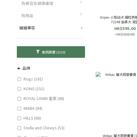
狗美容及健康護理
狗用品
Orijen 小型幼犬 細粒狗糧 
72248 加拿大 
貓貓專區
HK$595.00
HK$928.00
套用篩選
(0/20)
品牌
Rogz (161)
KONG (151)
ROYAL CANIN 皇家 (86)
INABA (84)
HILLS (66)
Stella and Chewys (53)
Virbac 貓犬用營養膏 (1