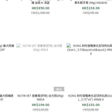
糧 加拿大 渴望
素乳酸牙膏 (90g) K818291
HK$890.00
HK$158.00
HK$1,300.00
HK$245.00
售完
) 貓犬用補健
NUTRI-VET 營養膏(肝味) 幼犬用(85g)
KONG 耐咬發聲美式足球狗玩具(Siz
97
99914
L, 3.75"x6") 49506 4
HK$109.00
HK$155.00
HK$126.00
HK$185.00