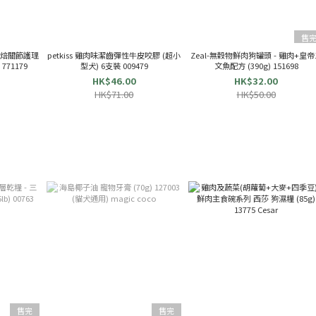
售
溫烘焙關節護理
petkiss 雞肉味潔齒彈性牛皮咬膠 (超小
Zeal-無穀物鮮肉狗罐頭 - 雞肉+皇
771179
型犬) 6支裝 009479
文魚配方 (390g) 151698
HK$46.00
HK$32.00
HK$71.00
HK$50.00
售完
售完