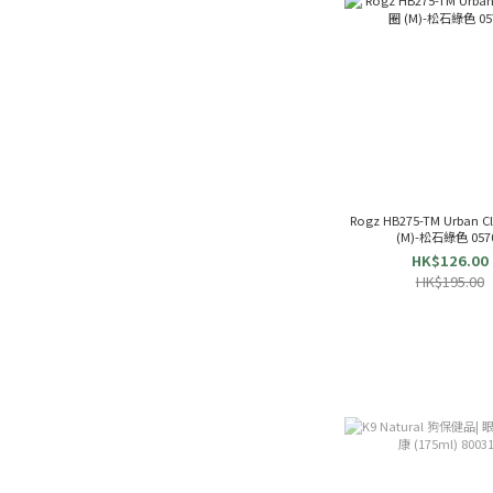
Rogz HB275-TM Urban C
(M)-松石綠色 057
HK$126.00
HK$195.00