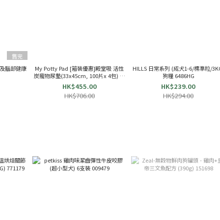
售完
眼睛及腦部健康
My Potty Pad [箱裝優惠]殿堂吸 活性
HILLS 日常系列 (成犬1-6/標準粒/3K
9
炭寵物尿墊(33x45cm, 100片x 4包) 狗
狗糧 6486HG
尿片
HK$455.00
HK$239.00
HK$706.00
HK$294.00