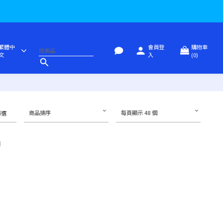
繁體中
會員登
購物車
文
入
(0)
商品排序
每頁顯示 48 個
篩選