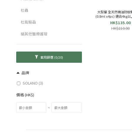
杜蟲
大型貓 全天然精油防蚊
(0.8ml x4pc) 適合4kg以
杜虱驅蝨
HK$135.00
HK$210.00
貓其他醫療護理
套用篩選
(0/20)
品牌
SOLANO (3)
價格 (HK$)
~