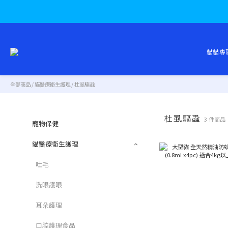
貓貓專
全部商品
/
貓醫療衛生護理
/
杜虱驅蝨
杜虱驅蝨
3 件商品
寵物保健
貓醫療衛生護理
吐毛
洗眼護眼
耳朵護理
口腔護理食品