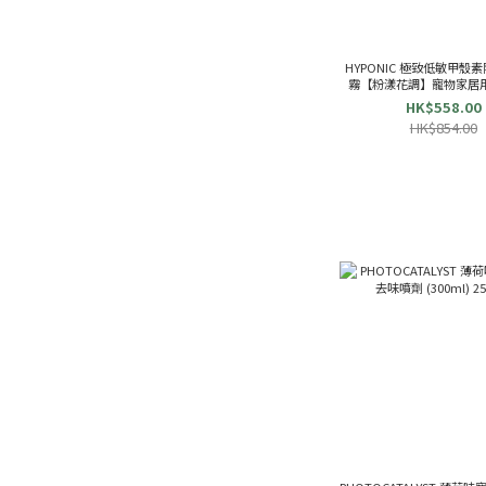
HYPONIC 極致低敏甲殼
霧【粉漾花調】寵物家居用品 
965210
HK$558.00
HK$854.00