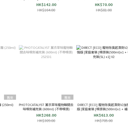
裝(1L) x1] Total Clean
HK$142.00
HK$70.00
HK$164.00
HK$81.00
售完
售完
 (250ml)
PHOTOCATALYST 薰衣草味寵物瞬間去
DIRECT [ECO] 寵物除臭起漬劑V2加
味噴劑補充裝 (600ml) (不帶噴頭)
版 |家庭套裝 [噴頭裝(500ml)x1 + 
252531
裝(5L) x1] V2
HK$268.00
HK$613.00
HK$309.00
HK$705.00