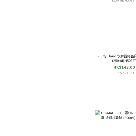
Fluffy Hand 水解蠶
(250ml) 45028
HK$142.00
HK$221.00