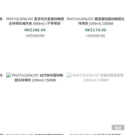
噴
PHOTOCATALYST 香茅味防蚤寵物瞬間
PHOTOCATALYST 甜蜜甜橙寵物瞬間去
)
去味噴劑補充裝 (600ml) (不帶噴頭)
味噴劑 (300ml) 250568
252524
HK$268.00
HK$170.00
HK$309.00
HK$265.00
售完