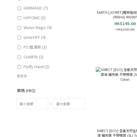
GERMAGIC (7)
EARTH [JOYPET]寵物
(900ml) 90200
HYPONIC (5)
HK$145.00
Water Magic (4)
HK$165.00
urineOFF (4)
PS 植清新 (3)
CHARTA (2)
Fluffy Hand (2)
看更多
價格 (HK$)
~
DIRECT [ECO] 全能天
液 補充