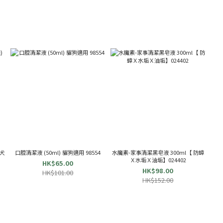
貓犬
口腔清潔液 (50ml) 貓狗適用 98554
水魔素-家事清潔黑皂液 300ml【 防蟑
Ｘ水垢Ｘ油垢】024402
HK$65.00
HK$98.00
HK$101.00
HK$152.00