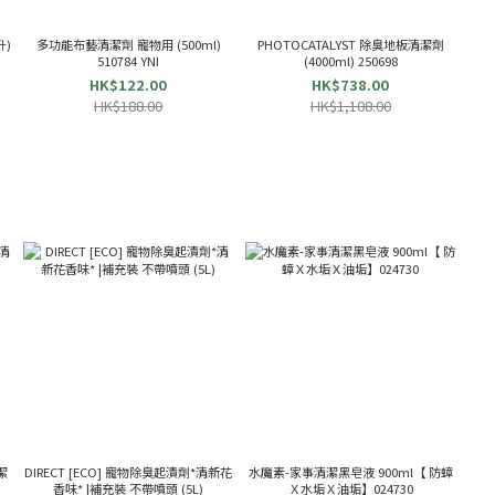
升)
多功能布藝清潔劑 寵物用 (500ml)
PHOTOCATALYST 除臭地板清潔劑
510784 YNI
(4000ml) 250698
HK$122.00
HK$738.00
HK$188.00
HK$1,108.00
潔
DIRECT [ECO] 寵物除臭起漬劑*清新花
水魔素-家事清潔黑皂液 900ml【 防蟑
香味* |補充裝 不帶噴頭 (5L)
Ｘ水垢Ｘ油垢】024730