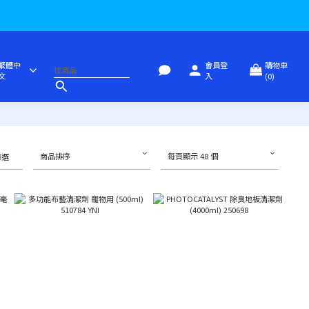
繁體中
會員登
購物車
文
入
(0)
商品排序
每頁顯示 48 個
篩選