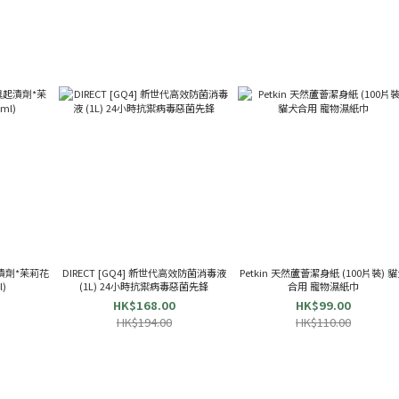
起漬劑*苿莉花
DIRECT [GQ4] 新世代高效防菌消毒液
Petkin 天然蘆薈潔身紙 (100片裝) 
l)
(1L) 24小時抗禦病毒惡菌先鋒
合用 寵物濕紙巾
HK$168.00
HK$99.00
HK$194.00
HK$110.00