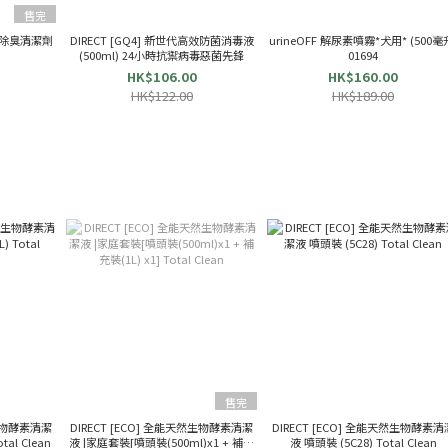
售完
強效除臭清潔劑
DIRECT [GQ4] 新世代高效防菌消毒液
urineOFF 解尿素噴霧*犬用* (500毫
7
(500ml) 24小時抗禦病毒惡菌先鋒
01694
HK$106.00
HK$160.00
HK$122.00
HK$189.00
售完
然生物酵素清潔
DIRECT [ECO] 全能天然生物酵素清潔
DIRECT [ECO] 全能天然生物酵素清
裝 不帶噴頭 (5L) Total Clean
液 |家庭套裝[噴頭裝(500ml)x1 + 補充
液 噴頭裝 (5C28) Total Clean