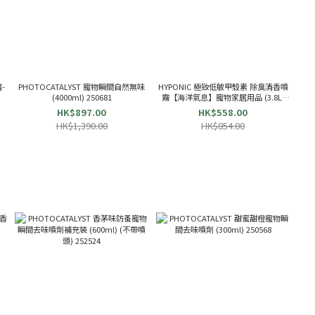
-
PHOTOCATALYST 寵物瞬間自然無味
HYPONIC 極致低敏甲殼素 除臭清香噴
(4000ml) 250681
霧【海洋氣息】寵物家居用品 (3.8L)
965227
HK$897.00
HK$558.00
HK$1,390.00
HK$854.00