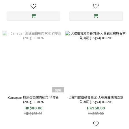
售完
Canagan 膠原蛋白鴨肉軟粒 狗零食
犬貓用慢燉營養肉泥-人蔘鹿茸鴨胸吞拿
(200g) 010126
魚肉泥 (15gx4) 860205
HK$80.00
HK$60.00
HK$125.00
HK$93.00