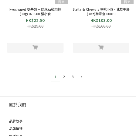
售完
售完
kyushupet 氨基酸 + 防尿石雞肉粒
Stella & Chewy's 凍乾小食 - 凍乾牛肝
(30g) 020580 貓小食
(3oz)狗零食 00819
HK$22.50
HK$103.00
HK$29.00
HK$160.00
1
2
3
關於我們
品牌故事
品牌精神
團隊成員