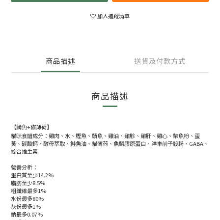
加入追蹤清單
商品描述
送貨及付款方式
商品描述
【鯖魚+貓薄荷】
貓咪食譜成分：雞肉、水、鰹魚、鯖魚、雞油、雞胗、雞肝、雞心、柴魚粉、蛋
黃、碳酸鈣、酵母萃取、鮭魚油、貓薄荷、魚鱗膠原蛋白、洋車前子殼粉、GABA、
綜合維生素
營養分析：
蛋白質至少14.2%
脂肪至少8.5%
粗纖維最多1%
水份最多80%
灰份最多1%
鈉最多0.07%