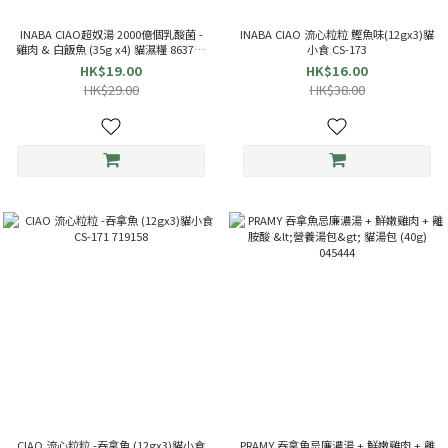
INABA CIAO超奴湯 2000億個乳酸菌 -
INABA CIAO 流心粒粒 鰹魚味(12gx3)貓
雞肉 & 白飯魚 (35g x4) 貓濕糧 863714
小食 CS-173
TCR-144
HK$19.00
HK$16.00
HK$29.00
HK$38.00
CIAO 流心粒粒 -吞拿魚 (12gx3)貓小食
PRAMY 吞拿魚忌廉濃湯 + 鮮嫩雞肉 + 離