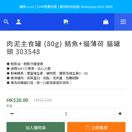
貓狗.com | $300免費送貨 | 最快即日送達! Whatsapp:6212 0899
肉泥主食罐 (80g) 鯖魚+貓薄荷 貓罐
頭 303548
◆ 鮭魚油，輕鬆守護健康 
◆ 達標AAFCO標準，信心之選 
◆ 鮮美鯖魚：豐富維生素、礦物質、鐵質及維生素D、B2 
◆ 嫩滑雞肉：高質蛋白，低脂、低熱量、低膽固醇 
◆ 專為挑嘴貓打造，每一口都是最愛的滋味！
HK$20.00
HK$32.00
數量
加入購物車
立即購買