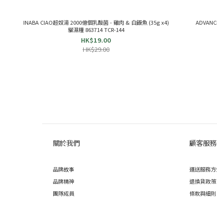
INABA CIAO超奴湯 2000億個乳酸菌 - 雞肉 & 白飯魚 (35g x4)
ADVANC
貓濕糧 863714 TCR-144
HK$19.00
HK$29.00
關於我們
顧客服務
品牌故事
運送服務方
品牌精神
退換貨政策
團隊成員
條款與細則