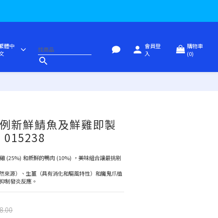
繁體中
會員登
購物車
文
入
(0)
高比例新鮮鯖魚及鮮雞即製
015238
雞 (25%) 和新鮮的鴨肉 (10%) ，美味組合讓最挑剔
然來源）、生薑（具有消化和驅風特性）和魔鬼爪植
，可抑制發炎反應。
8.00