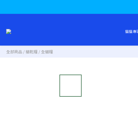
貓貓專
全部商品
/
貓乾糧
/
全貓糧