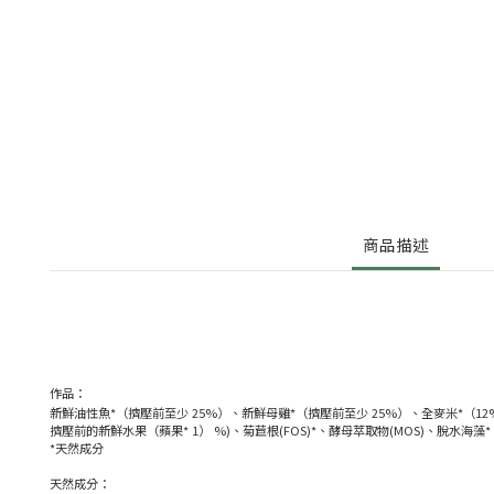
商品描述
作品：
新鮮油性魚*（擠壓前至少 25%）、新鮮母雞*（擠壓前至少 25%）、全麥米*（12
擠壓前的新鮮水果（蘋果* 1） %)、菊苣根(FOS)*、酵母萃取物(MOS)、脫水海藻*、葡萄糖
*天然成分
天然成分：