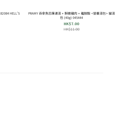
084 HELL'S
PRAMY 吞拿魚忌廉濃湯 + 鮮嫩雞肉 + 離胺酸 <營養湯包> 貓湯
包 (40g) 045444
HK$7.00
HK$11.00