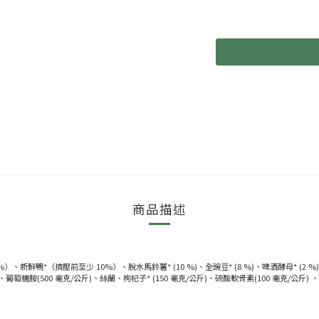
商品描述
%）、新鮮鴨*（擠壓前至少 10%）、脫水馬鈴薯* (10 %)、全豌豆* (8 %)、啤酒酵母
胺(500 毫克/公斤)、絲蘭、枸杞子* (150 毫克/公斤)、硫酸軟骨素(100 毫克/公斤) 、抓斗植物