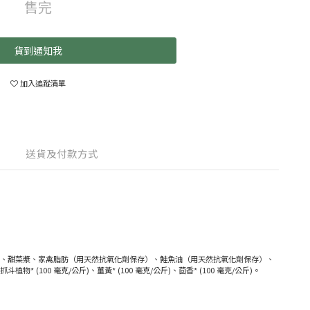
售完
貨到通知我
加入追蹤清單
送貨及付款方式
* (2 %)、甜菜漿、家禽脂肪（用天然抗氧化劑保存）、鮭魚油（用天然抗氧化劑保存）、
* (100 毫克/公斤)、薑黃* (100 毫克/公斤)、茴香* (100 毫克/公斤)。