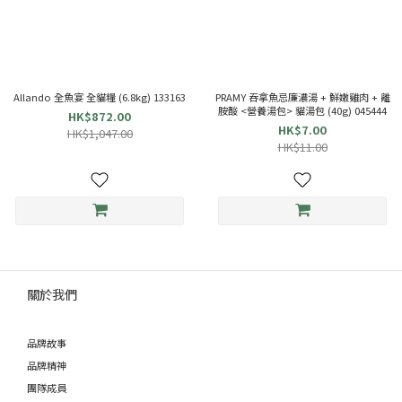
Allando 全魚宴 全貓糧 (6.8kg) 133163
PRAMY 吞拿魚忌廉濃湯 + 鮮嫩雞肉 + 離
胺酸 <營養湯包> 貓湯包 (40g) 045444
HK$872.00
HK$7.00
HK$1,047.00
HK$11.00
關於我們
品牌故事
品牌精神
團隊成員