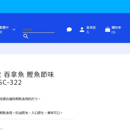
繁體中
會員登
購物車
文
入
(0)
粒 吞拿魚 鰹魚節味
SC-322
成適合貓咪輕鬆食用的尺寸。
輕鬆食用。奶油質地，入口即化，美味可口。
00