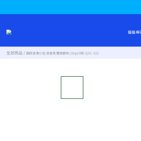
貓貓專
全部商品
/
超奴波 軟心粒 吞拿魚 鰹魚節味 (10gx3袋) QSC-322