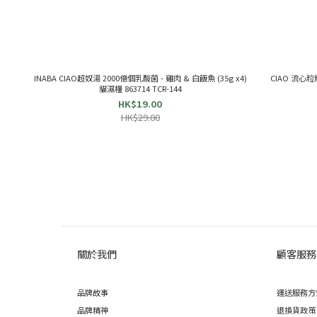
INABA CIAO超奴湯 2000億個乳酸菌 - 雞肉 & 白飯魚 (35g x4)
CIAO 流心粒粒
貓濕糧 863714 TCR-144
HK$19.00
HK$29.00
關於我們
顧客服務
品牌故事
運送服務方
品牌精神
退換貨政策