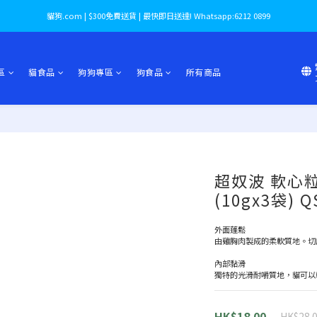
貓狗.com | $300免費送貨 | 最快即日送達! Whatsapp:6212 0899
區
貓食品
狗狗專區
狗食品
所有商品
超奴波 軟心
(10gx3袋) Q
外面蓬鬆
由雞胸肉製成的柔軟質地。切
內部黏滑
獨特的光滑耐嚼質地，貓可以
HK$18.00
HK$28.