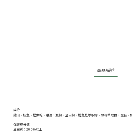
商品描述
成分:
雞肉、鮪魚、鰹魚乾、雞油、澱粉、蛋白粉、鰹魚乾萃取物、酵母萃取物、瓊脂、
保證成分值
蛋白質：20.0%以上