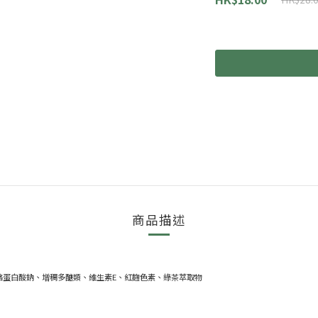
商品描述
酪蛋白酸鈉、增稠多醣類、維生素E、紅麴色素、綠茶萃取物