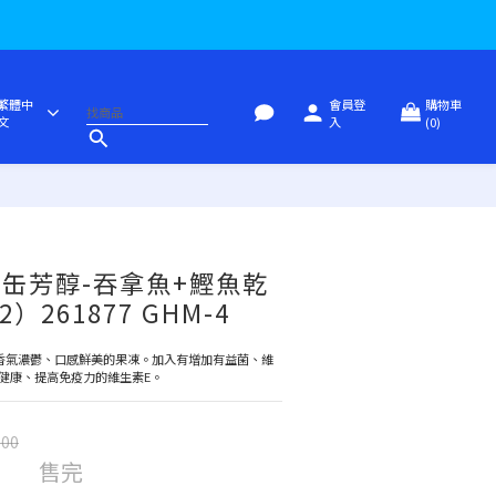
繁體中
會員登
購物車
文
入
(0)
金缶芳醇-吞拿魚+鰹魚乾
）261877 GHM-4
成香氣濃鬱、口感鮮美的果凍。加入有增加有益菌、維
健康、提高免疫力的維生素E。
.00
售完