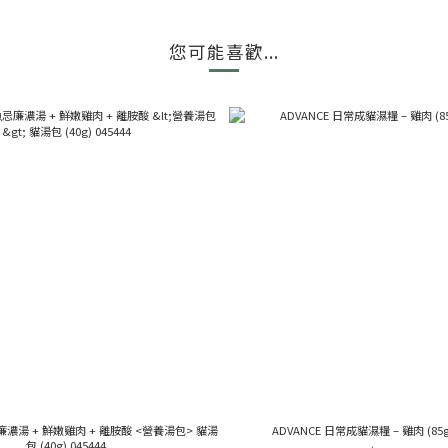
您可能喜歡...
廉濃湯 + 鮮嫩雞肉 + 離胺酸 <營養湯包> 貓湯
ADVANCE 日常成貓濕糧 – 雞肉 (85g)
包 (40g) 045444