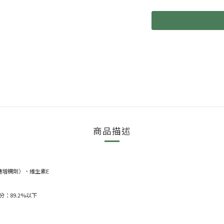
商品描述
增稠劑）、維生素E
分：89.2%以下