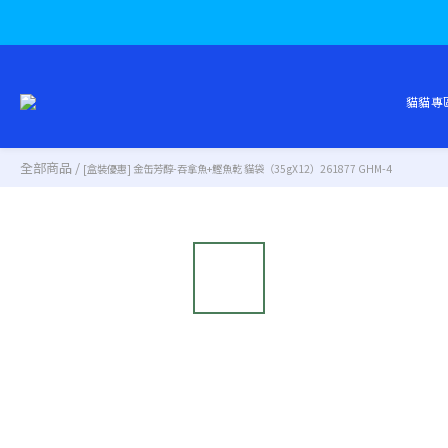
貓貓專
全部商品
/
[盒裝優惠] 金缶芳醇-吞拿魚+鰹魚乾 貓袋（35gX12）261877 GHM-4