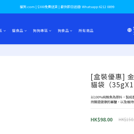
貓狗.com | $300免費送貨 | 最快即日送達! Whatsapp:6212 0899
區
貓食品
狗狗專區
狗食品
所有商品
[盒裝優惠] 
貓袋（35gX12
以100%純鮪魚為原料，製
持腸道健康的寡醣，以及維持
HK$98.00
HK$150