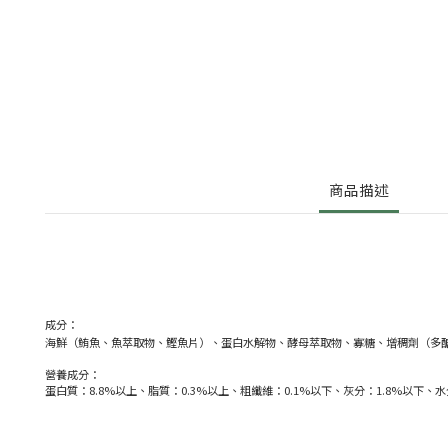
商品描述
成分：
海鮮（鮪魚、魚萃取物、鰹魚片）、蛋白水解物、酵母萃取物、寡糖、增稠劑（多醣
營養成分：
蛋白質：8.8%以上、脂質：0.3%以上、粗纖維：0.1%以下、灰分：1.8%以下、水