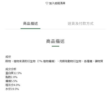
加入追蹤清單
商品描述
送貨及付款方式
商品描述
成份
穀物、植物來源的衍生物（7% 植物纖維）、肉類和動物衍生物、各種糖、礦物質
成分分析
蛋白質12.5%
脂肪2.0%
纖維5.5%
粗灰分4.0%
水份19.5%