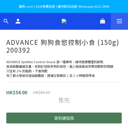
貓狗.com | $300免費送貨 | 最快即日送達! Whatsapp:6212 0899
ADVANCE 狗狗食慾控制小食 (150g)
200392
ADVANCE Apettite Control Snack 是一種美味、維持健康體重的餅乾
其高飽腹纖維含量，有助於控制狗狗的食慾，減少過度進食而導致肥胖的問題
只含有 2% 的脂肪，不會致肥
為了最大限度地增加飽腹感，建議在每餐前 1 至 3 小時服用零食
HK$54.00
HK$84.00
售完
貨到通知我