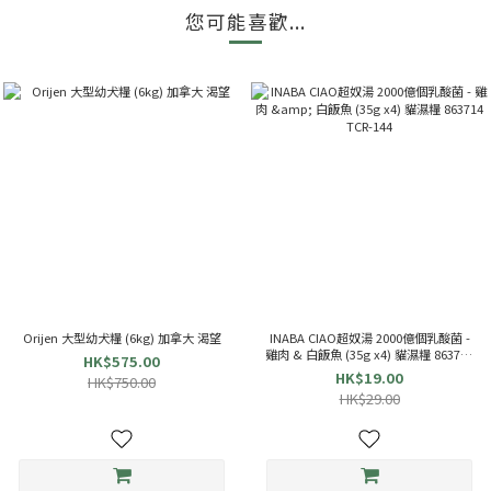
您可能喜歡...
Orijen 大型幼犬糧 (6kg) 加拿大 渴望
INABA CIAO超奴湯 2000億個乳酸菌 -
雞肉 & 白飯魚 (35g x4) 貓濕糧 863714
HK$575.00
TCR-144
HK$19.00
HK$750.00
HK$29.00