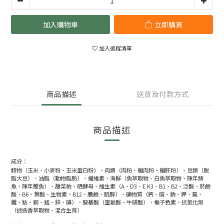
加入購物車
立即購買
加入追蹤清單
商品描述
送貨及付款方式
商品描述
成分：
穀物（玉米、小麥粉、玉米蛋白粉）、肉類（肉粉、雞肉粉、雞肝粉）、豆類（脫
脂大豆）、油脂（動物脂肪）、纖維素、海鮮（魚萃取物、白魚萃取物、陳年鮪
魚、陳年鰹魚）、甜菜粕、硒酵母、維生素（A、D3、E K3、B1、B2、泛酸、菸鹼
酸、B6、葉酸、生物素、B12、膽鹼、肌醇）、礦物質（鈣、磷、鈉、鉀、氯、
鐵、鈷、銅、錳、鋅、碘）、胺基酸（蛋氨酸、牛磺酸）、梔子色素、抗氧化劑
（迷迭香萃取物、混合生育）