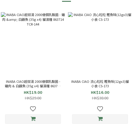
INABA CIAO超奴湯 2000億個乳酸菌 -
INABA CIAO 流心粒粒 鰹魚味(12gx3)貓
雞肉 & 白飯魚 (35g x4) 貓濕糧 863714
小食 CS-173
TCR-144
HK$19.00
HK$16.00
HK$29.00
HK$38.00