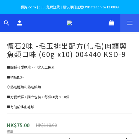
貓狗.com | $300免費送貨 | 最快即日送達! Whatsapp:6212 0899
懷石2味 -毛玉排出配方(化毛)肉類與
魚類口味 (60g x10) 004440 KSD-9
■四種可愛顆粒，不含人工色素
■精選配料
◇熟成鰹魚和熟成鮪魚
■方便新鮮，獨立包裝，每袋60克 x 10袋
■有助於排出毛球
HK$75.00
HK$118.00
數量