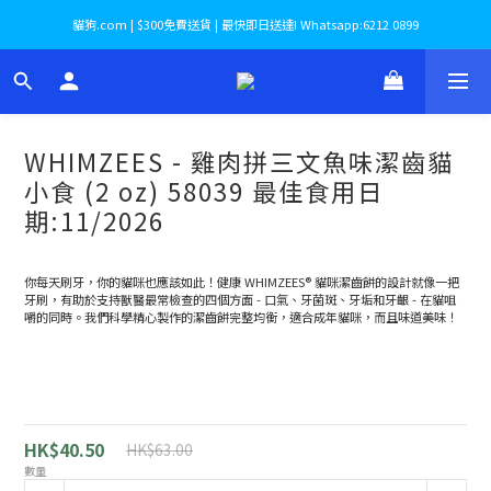
貓狗.com | $300免費送貨 | 最快即日送達! Whatsapp:6212 0899
WHIMZEES - 雞肉拼三文魚味潔齒貓
小食 (2 oz) 58039 最佳食用日
期:11/2026
你每天刷牙，你的貓咪也應該如此！健康 WHIMZEES® 貓咪潔齒餅的設計就像一把
牙刷，有助於支持獸醫最常檢查的四個方面 - 口氣、牙菌斑、牙垢和牙齦 - 在貓咀
嚼的同時。我們科學精心製作的潔齒餅完整均衡，適合成年貓咪，而且味道美味！
HK$40.50
HK$63.00
數量