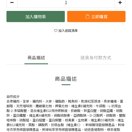
加入購物車
立即購買
加入追蹤清單
商品描述
送貨及付款方式
商品描述
自然成分
去骨雞肉、全麥、雞肉粉、大麥、雞脂肪、鮭魚粉、乾燥紅菜頭渣、燕麥纖維、蔓
越莓、天然增味劑、膽鹼氯化物、鉀氯化物、維生素E補充劑、牛磺酸、L-抗壞血
酸-2-多磷酸鹽、混合維生素E以保持新鮮度、菸鹼酸、鋅蛋白鹽、硫酸亞鐵、硫酸
鋅、蛋白鐵鹽、維生素A補充劑、硝酸硫胺素、亞硒酸鈉、D-泛酸鈣、硫酸銅、鹽酸
吡哆醇、硫酸錳、蛋白錳鹽、蛋白銅鹽、核黃素、生物素、維生素D3補充劑、維生
素B12補充劑、葉酸、碘酸鈣、抗壞血酸（維生素C）、幹燥腸球菌發酵產品、幹燥
地衣芽孢桿菌發酵產品、幹燥枯草芽孢桿菌發酵產品、迷迭香提取物、綠茶提取