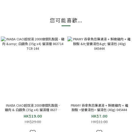
您可能喜歡...
INABA CIAO超奴湯 2000億個乳酸菌 -
PRAMY 吞拿魚忌廉濃湯 + 鮮嫩雞肉 + 離
雞肉 & 白飯魚 (35g x4) 貓濕糧 863714
胺酸 <營養湯包> 貓湯包 (40g) 045444
TCR-144
HK$19.00
HK$7.00
HK$29.00
HK$11.00