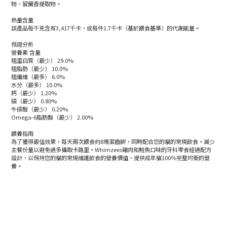
物、留蘭香提取物。
熱量含量
該產品每千克含有3,417千卡，或每件1.7千卡（基於餵食基準）的代謝能量。
保證分析
營養素 含量
粗蛋白質（最少） 29.0%
粗脂肪（最少） 10.0%
粗纖維（最多） 6.0%
水分（最多） 10.0%
鈣（最少） 1.20%
磷（最少） 0.80%
牛磺酸（最少） 0.20%
Omega-6脂肪酸（最少） 2.00%
餵養指南
為了獲得最佳效果，每天兩次餵食約8塊潔齒餅，同時配合您的貓的常規飲食。減少
主餐份量以避免過多攝取卡路里。Whimzees雞肉和鮭魚口味的牙科零食經過配方
設計，以保持您的貓的常規維護飲食的營養價值，提供成年貓100％完整均衡的營
養。