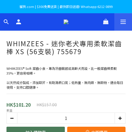
貓狗.com | $300免費送貨 | 最快即日送達! Whatsapp:6212 0899
WHIMZEES - 迷你老犬專用柔軟潔齒
棒 XS (56支裝) 755679
WHIMZEES® Soft 潔齒小食，專為牙齒敏感或高齡犬而設，比一般潔齒棒柔軟 
35%，更容易咀嚼。
以天然成分製成，添加歐芹，有助清新口氣；低熱量、無肉類、無穀物，適合每日
使用，支持口腔健康。
HK$101.20
HK$157.00
數量