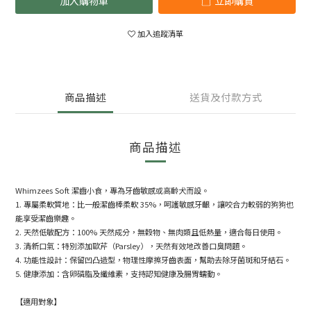
加入購物車
立即購買
加入追蹤清單
商品描述
送貨及付款方式
商品描述
Whimzees Soft 潔齒小食，專為牙齒敏感或高齡犬而設。
1. 專屬柔軟質地：比一般潔齒棒柔軟 35%，呵護敏感牙齦，讓咬合力較弱的狗狗也
能享受潔齒樂趣。
2. 天然低敏配方：100% 天然成分，無穀物、無肉類且低熱量，適合每日使用。
3. 清新口氣：特別添加歐芹（Parsley），天然有效地改善口臭問題。
4. 功能性設計：保留凹凸造型，物理性摩擦牙齒表面，幫助去除牙菌斑和牙結石。
5. 健康添加：含卵磷脂及纖維素，支持認知健康及腸胃蠕動。
【適用對象】