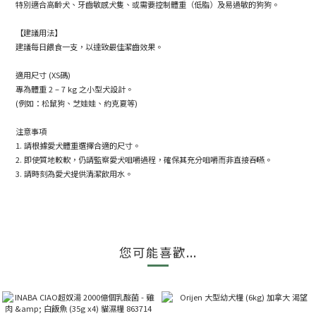
特別適合高齡犬、牙齒敏感犬隻、或需要控制體重（低脂）及易過敏的狗狗。
【建議用法】
建議每日餵食一支，以達致最佳潔齒效果。
適用尺寸 (XS碼)
專為體重 2 – 7 kg 之小型犬設計。
(例如：松鼠狗、芝娃娃、約克夏等)
注意事項
1. 請根據愛犬體重選擇合適的尺寸。
2. 即使質地較軟，仍請監察愛犬咀嚼過程，確保其充分咀嚼而非直接吞嚥。
3. 請時刻為愛犬提供清潔飲用水。
您可能喜歡...