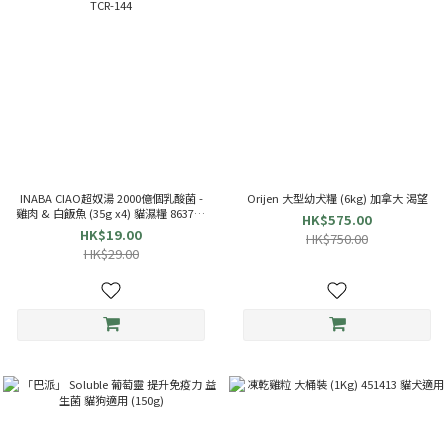
INABA CIAO超奴湯 2000億個乳酸菌 -
Orijen 大型幼犬糧 (6kg) 加拿大 渴望
雞肉 & 白飯魚 (35g x4) 貓濕糧 863714
HK$575.00
TCR-144
HK$19.00
HK$750.00
HK$29.00