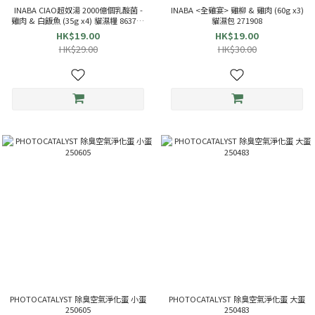
INABA CIAO超奴湯 2000億個乳酸菌 -
INABA <全雞宴> 雞柳 & 雞肉 (60g x3)
雞肉 & 白飯魚 (35g x4) 貓濕糧 863714
貓濕包 271908
TCR-144
HK$19.00
HK$19.00
HK$29.00
HK$30.00
PHOTOCATALYST 除臭空氣淨化蛋 小蛋
PHOTOCATALYST 除臭空氣淨化蛋 大蛋
250605
250483