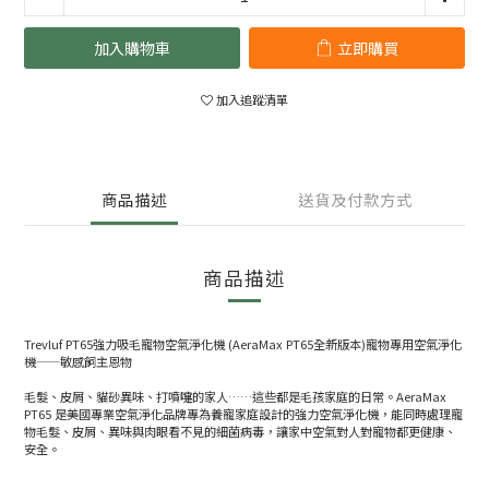
加入購物車
立即購買
加入追蹤清單
商品描述
送貨及付款方式
商品描述
Trevluf PT65強力吸毛寵物空氣淨化機 (AeraMax PT65全新版本)寵物專用空氣淨化
機——敏感飼主恩物
毛髮、皮屑、貓砂異味、打噴嚏的家人……這些都是毛孩家庭的日常。AeraMax
PT65 是美國專業空氣淨化品牌專為養寵家庭設計的強力空氣淨化機，能同時處理寵
物毛髮、皮屑、異味與肉眼看不見的細菌病毒，讓家中空氣對人對寵物都更健康、
安全。