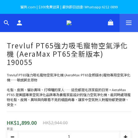
貓狗.com | $300免費送貨 | 最快即日送達! Whatsapp:6212 0899
Trevluf PT65強力吸毛寵物空氣淨化
機 (AeraMax PT65全新版本)
190055
Trevluf PT65強力吸毛寵物空氣淨化機 (AeraMax PT65全新版本)寵物專用空氣淨化
機——敏感飼主恩物
毛髮、皮屑、貓砂異味、打噴嚏的家人……這些都是毛孩家庭的日常。AeraMax 
PT65 是美國專業空氣淨化品牌專為養寵家庭設計的強力空氣淨化機，能同時處理寵
物毛髮、皮屑、異味與肉眼看不見的細菌病毒，讓家中空氣對人對寵物都更健康、
安全。
HK$1,899.00
HK$2,944.00
數量