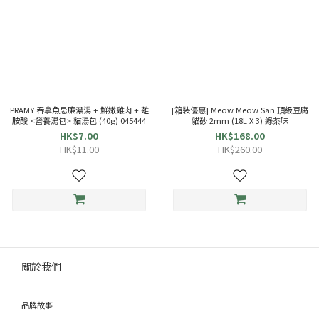
PRAMY 吞拿魚忌廉濃湯 + 鮮嫩雞肉 + 離
[箱裝優惠] Meow Meow San 頂級豆腐
胺酸 <營養湯包> 貓湯包 (40g) 045444
貓砂 2mm (18L X 3) 綠茶味
HK$7.00
HK$168.00
HK$11.00
HK$260.00
關於我們
品牌故事