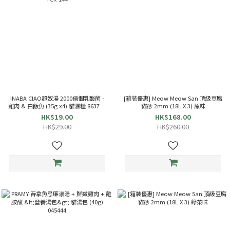
INABA CIAO超奴湯 2000億個乳酸菌 -
[箱裝優惠] Meow Meow San 頂級豆腐
雞肉 & 白飯魚 (35g x4) 貓濕糧 863714
貓砂 2mm (18L X 3) 原味
TCR-144
HK$19.00
HK$168.00
HK$29.00
HK$260.00