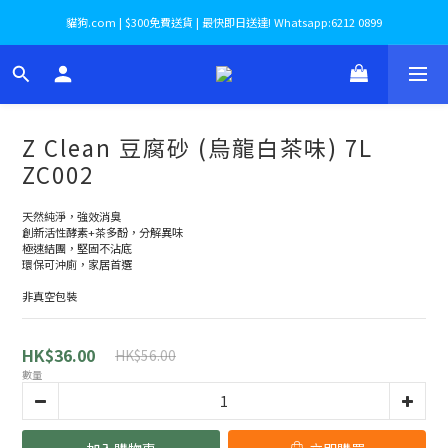
貓狗.com | $300免費送貨 | 最快即日送達! Whatsapp:6212 0899
Z Clean 豆腐砂 (烏龍白茶味) 7L
ZC002
天然純淨，強效消臭
創新活性酵素+茶多酚，分解異味
極速結團，堅固不沾底
環保可沖廁，家居首選
非真空包裝
HK$36.00
HK$56.00
數量