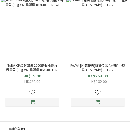
INABA CIAO超奴湯 2000億個乳酸菌 -
PetPal [箱裝優惠]貓砂の腐 *原味* 豆腐
吞拿魚 (35g x4) 貓濕糧 863684 TCR-
砂 (6.5L x6包) 291622
141
HK$19.00
HK$263.00
HK$29.00
HK$302.00
關於我們