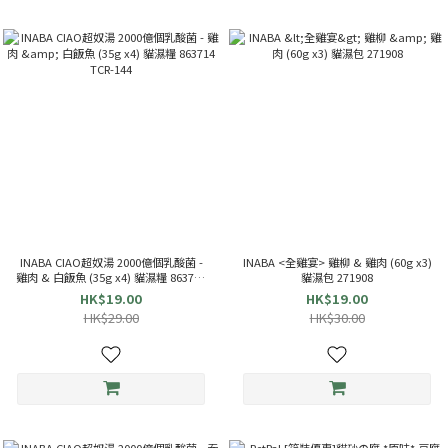
INABA CIAO超奴湯 2000億個乳酸菌 -
INABA <全雞宴> 雞柳 & 雞肉 (60g x3)
雞肉 & 白飯魚 (35g x4) 貓濕糧 863714
貓濕包 271908
TCR-144
HK$19.00
HK$19.00
HK$29.00
HK$30.00