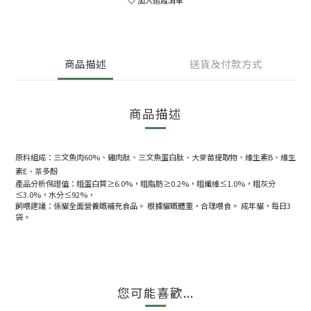
商品描述
送貨及付款方式
商品描述
原料組成：三文魚肉60%、雞肉肽、三文魚蛋白肽、大麥苗提取物、維生素B、維生
素E、茶多酚
產品分析保證值：粗蛋白質≥6.0%，粗脂肪≥0.2%，粗纖維≤1.0%，粗灰分
≤3.0%，水分≤92%，
飼喂建議：係貓全面營養嘅補充食品。 根據貓嘅體重，合理喂食。 成年貓，每日3
袋。
您可能喜歡...