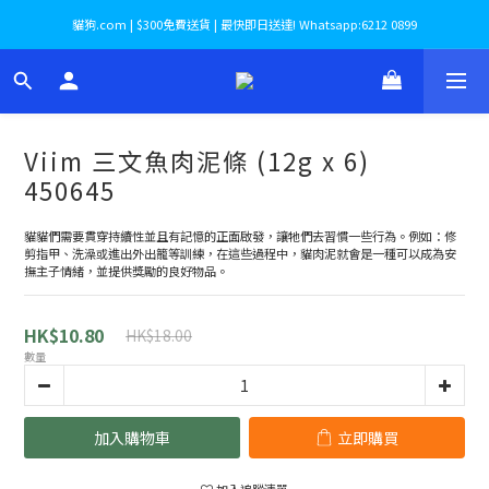
貓狗.com | $300免費送貨 | 最快即日送達! Whatsapp:6212 0899
Viim 三文魚肉泥條 (12g x 6)
450645
貓貓們需要貫穿持續性並且有記憶的正面啟發，讓牠們去習慣一些行為。例如：修
剪指甲、洗澡或進出外出籠等訓練，在這些過程中，貓肉泥就會是一種可以成為安
撫主子情緒，並提供獎勵的良好物品。
HK$10.80
HK$18.00
數量
加入購物車
立即購買
加入追蹤清單