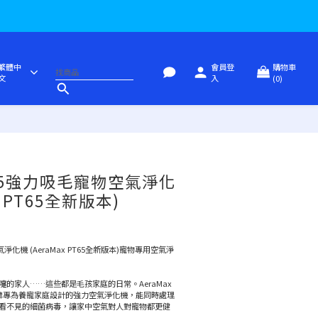
繁體中
會員登
購物車
文
入
(0)
立即購買
PT65強力吸毛寵物空氣淨化
x PT65全新版本)
空氣淨化機 (AeraMax PT65全新版本)寵物專用空氣淨
的家人……這些都是毛孩家庭的日常。AeraMax 
品牌專為養寵家庭設計的強力空氣淨化機，能同時處理
看不見的細菌病毒，讓家中空氣對人對寵物都更健