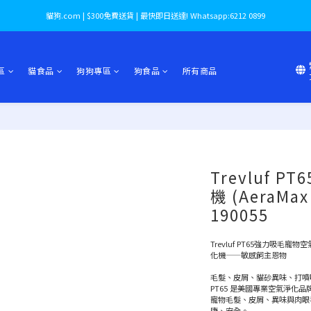
貓狗.com | $300免費送貨 | 最快即日送達! Whatsapp:6212 0899
區
貓食品
狗狗專區
狗食品
所有商品
Trevluf 
機 (AeraMa
190055
Trevluf PT65強力吸毛寵物
化機——敏感飼主恩物
毛髮、皮屑、貓砂異味、打噴嚏
PT65 是美國專業空氣淨化
寵物毛髮、皮屑、異味與肉眼
康、安全。