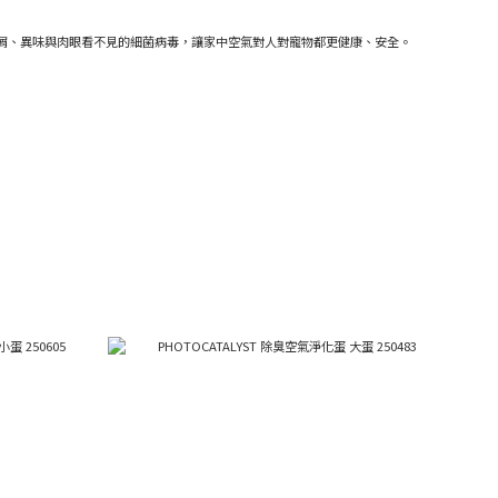
、皮屑、異味與肉眼看不見的細菌病毒，讓家中空氣對人對寵物都更健康、安全。