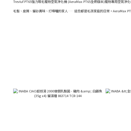
Trevluf PT65強力吸毛寵物空氣淨化機 (AeraMax PT65全新版本)寵物專用空
毛髮、皮屑、貓砂異味、打噴嚏的家人……這些都是毛孩家庭的日常。AeraMax