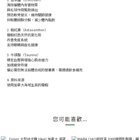
清除貓體內有害物質
與毛球作用幫助排出
預防軟骨發炎，維持關節健康
抑制膽固醇分解，減少體內脂肪
2. 蝦紅素（Astaxanthin）
龍蝦紅色天然抗氧化劑
改善免疫系統
支持眼睛與皮毛健康
3. 牛磺酸（Taurine）
穩定血壓與增強心肌收縮力
加速疲勞恢復
貓必需但無法自體合成的營養素，需通過飲食補充
4. 原料來源
使用加拿大海域生長的龍蝦
您可能喜歡...