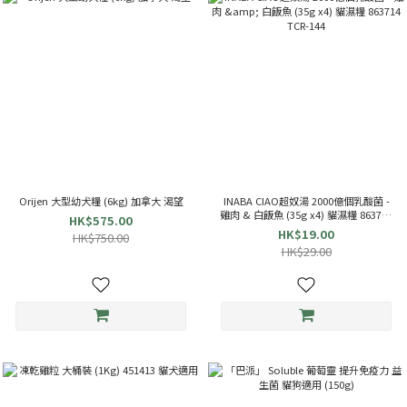
Orijen 大型幼犬糧 (6kg) 加拿大 渴望
INABA CIAO超奴湯 2000億個乳酸菌 -
雞肉 & 白飯魚 (35g x4) 貓濕糧 863714
HK$575.00
TCR-144
HK$19.00
HK$750.00
HK$29.00