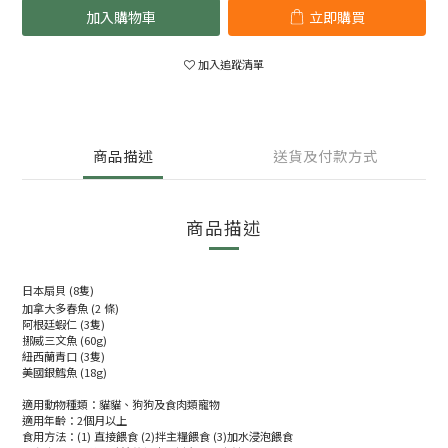
加入購物車
立即購買
加入追蹤清單
商品描述
送貨及付款方式
商品描述
日本扇貝 (8隻)
加拿大多春魚 (2 條)
阿根廷蝦仁 (3隻)
挪威三文魚 (60g)
紐西蘭青口 (3隻)
美國銀鱈魚 (18g)
適用動物種類：貓貓、狗狗及食肉類寵物
適用年齡：2個月以上
食用方法：(1) 直接餵食 (2)拌主糧餵食 (3)加水浸泡餵食