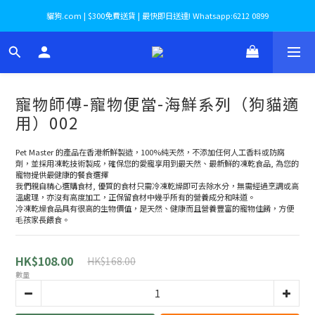
貓狗.com | $300免費送貨 | 最快即日送達! Whatsapp:6212 0899
寵物師傅-寵物便當-海鮮系列（狗貓適
用）002
Pet Master 的產品在香港新鮮製造，100%純天然，不添加任何人工香料或防腐
劑，並採用凍乾技術製成，確保您的愛寵享用到最天然、最新鮮的凍乾食品, 為您的
寵物提供最健康的餐食選擇
我們親自精心選購食材, 優質的食材只需冷凍乾燥即可去除水分，無需經過烹調或高
溫處理，亦沒有高度加工，正保留食材中幾乎所有的營養成分和味道。
冷凍乾燥食品具有很高的生物價值，是天然、健康而且營養豐富的寵物佳餚，方便
毛孩家長餵食。
HK$108.00
HK$168.00
數量