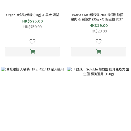
Orijen 大型幼犬糧 (6kg) 加拿大 渴望
INABA CIAO超奴湯 2000億個乳酸菌 -
雞肉 & 白飯魚 (35g x4) 貓濕糧 863714
HK$575.00
TCR-144
HK$19.00
HK$750.00
HK$29.00