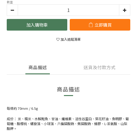
數量
加入購物車
立即購買
加入追蹤清單
商品描述
送貨及付款方式
商品描述
每條約 70mm / 6.5g
成份： 米、糯米、水解鮭魚、甘油、纖維素、活性谷蛋白、葵花籽油、魚明膠、葡
萄糖、酸櫻桃、螺旋藻、小球藻、六偏磷酸鈉、焦磷酸鈉、蜂膠、L-茶氨酸、山梨
酸鉀。