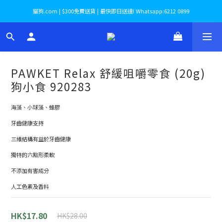
貓狗.com | $300免費送貨 | 最快即日送達! Whatsapp:6212 0899
PAWKET Relax 舒緩咀嚼零食 (20g)
狗小食 920283
海藻、小球藻、蜂膠
牙齒健康支持
三維結構有益於牙齒健康
獨特的六點形柔軟
不添加有害成分
人工色素及香料
HK$17.80
HK$28.00