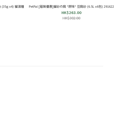
(35g x4) 貓濕糧
PetPal [箱裝優惠]貓砂の腐 *原味* 豆腐砂 (6.5L x6包) 291622
HK$263.00
HK$302.00