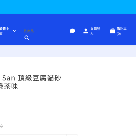
繁體中
會員登
購物車
文
入
(0)
立即購買
w San 頂級豆腐貓砂
 綠茶味
00