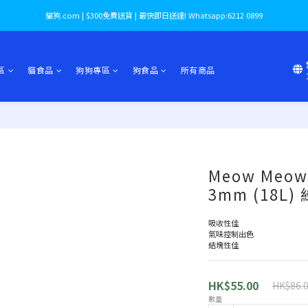
貓狗.com | $300免費送貨 | 最快即日送達! Whatsapp:6212 0899
區
貓食品
狗狗專區
狗食品
所有商品
Meow Meo
3mm (18L)
吸收性佳
氣味控制出色
結塊性佳
HK$55.00
HK$86.
數量