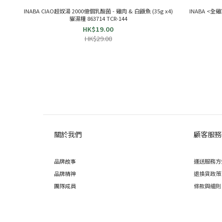
INABA CIAO超奴湯 2000億個乳酸菌 - 雞肉 & 白飯魚 (35g x4)
INABA <全雞
貓濕糧 863714 TCR-144
HK$19.00
HK$29.00
關於我們
顧客服務
品牌故事
運送服務方
品牌精神
退換貨政策
團隊成員
條款與細則