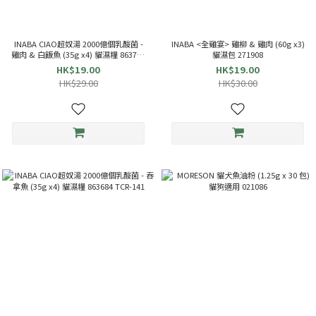
INABA CIAO超奴湯 2000億個乳酸菌 -
INABA <全雞宴> 雞柳 & 雞肉 (60g x3)
雞肉 & 白飯魚 (35g x4) 貓濕糧 863714
貓濕包 271908
TCR-144
HK$19.00
HK$19.00
HK$29.00
HK$30.00