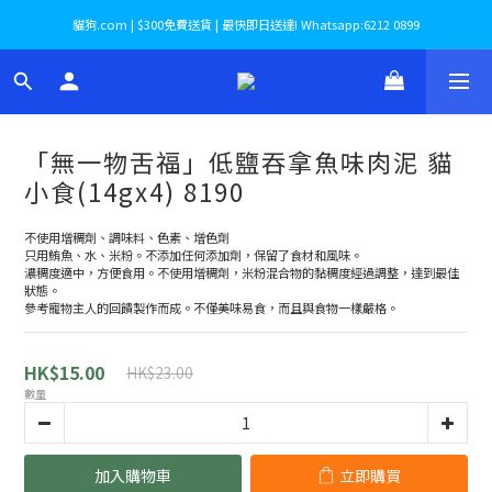
貓狗.com | $300免費送貨 | 最快即日送達! Whatsapp:6212 0899
「無一物舌福」低鹽吞拿魚味肉泥 貓
小食(14gx4) 8190
不使用增稠劑、調味料、色素、增色劑
只用鮪魚、水、米粉。不添加任何添加劑，保留了食材和風味。
濃稠度適中，方便食用。不使用增稠劑，米粉混合物的黏稠度經過調整，達到最佳
狀態。
參考寵物主人的回饋製作而成。不僅美味易食，而且與食物一樣嚴格。
HK$15.00
HK$23.00
數量
加入購物車
立即購買