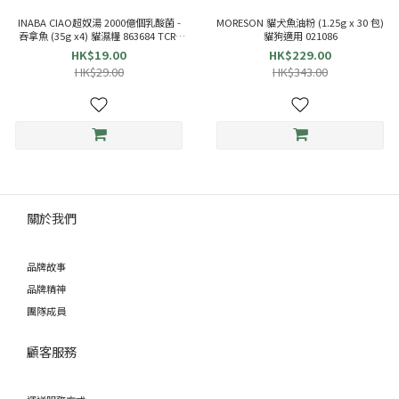
INABA CIAO超奴湯 2000億個乳酸菌 -
MORESON 貓犬魚油粉 (1.25g x 30 包)
吞拿魚 (35g x4) 貓濕糧 863684 TCR-
貓狗適用 021086
141
HK$19.00
HK$229.00
HK$29.00
HK$343.00
關於我們
品牌故事
品牌精神
團隊成員
顧客服務