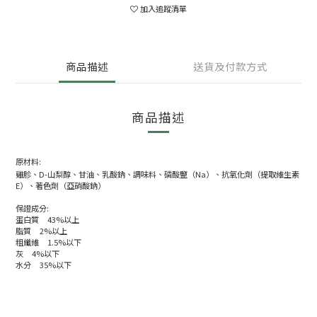
加入追蹤清單
商品描述
送貨及付款方式
商品描述
原材料:
雞胗、D-山梨醇、甘油、乳酸鈉、調味料、磷酸鹽（Na）、抗氧化劑（提取維生素
E）、著色劑（亞硝酸鈉）
保證成分:
蛋白質 43%以上
脂質 2%以上
粗纖維 1.5%以下
灰 4%以下
水分 35%以下