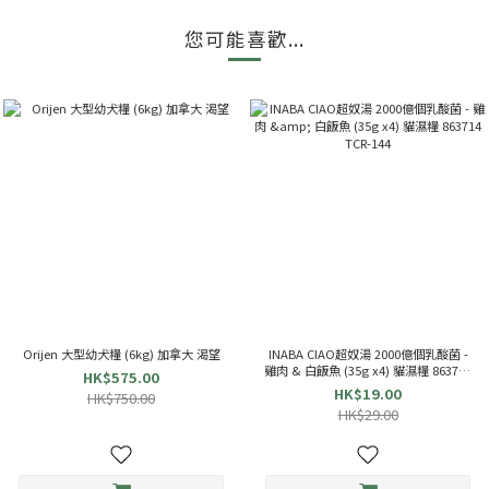
您可能喜歡...
Orijen 大型幼犬糧 (6kg) 加拿大 渴望
INABA CIAO超奴湯 2000億個乳酸菌 -
雞肉 & 白飯魚 (35g x4) 貓濕糧 863714
HK$575.00
TCR-144
HK$19.00
HK$750.00
HK$29.00