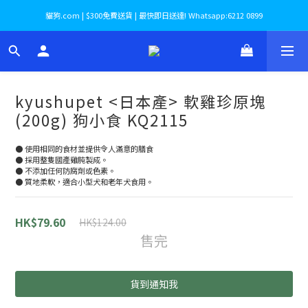
貓狗.com | $300免費送貨 | 最快即日送達! Whatsapp:6212 0899
kyushupet <日本產> 軟雞珍原塊
(200g) 狗小食 KQ2115
● 使用相同的食材並提供令人滿意的膳食
● 採用整隻國產雞肫製成。
● 不添加任何防腐劑或色素。
● 質地柔軟，適合小型犬和老年犬食用。
HK$79.60
HK$124.00
售完
貨到通知我