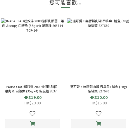
您可能喜歡...
INABA CIAO超奴湯 2000億個乳酸菌 -
遇可愛。無膠鮮肉罐 吞拿魚+鱸魚 (70g)
雞肉 & 白飯魚 (35g x4) 貓濕糧 863714
貓罐頭 827670
TCR-144
HK$19.00
HK$10.00
HK$29.00
HK$15.00