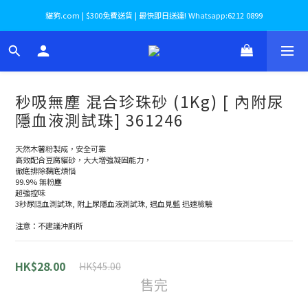
貓狗.com | $300免費送貨 | 最快即日送達! Whatsapp:6212 0899
秒吸無塵 混合珍珠砂 (1Kg) [ 內附尿
隱血液測試珠] 361246
天然木薯粉製成，安全可靠
高效配合豆腐貓砂，大大增強凝固能力，
徹底排除黐底煩惱
99.9% 無粉塵
超強控味
3秒尿隠血測試珠, 附上尿隱血液測試珠, 遇血見藍 迅速檢驗
注意：不建議沖廁所
HK$28.00
HK$45.00
售完