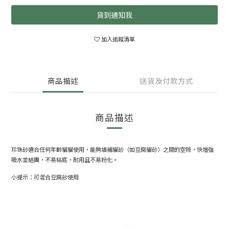
貨到通知我
加入追蹤清單
商品描述
送貨及付款方式
商品描述
珍珠砂適合任何年齡貓貓使用，能夠填補貓砂（如豆腐貓砂）之間的空隙，快增強
吸水並結團，不易粘底，耐用且不易粉化。
小提示：可混合豆腐砂使用