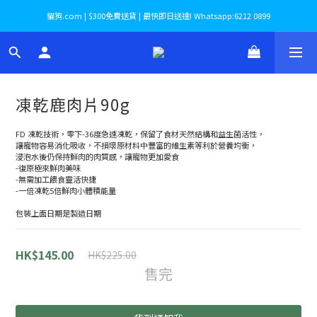
貓狗.com | $300免費送貨 | 最快即日送達! Whatsapp:6212 0899
凍乾鹿肉片90g
FD 凍乾技術，零下-36度急速凍乾，保留了食材天然結構和益生菌活性，
讓寵物容易消化吸收，不損壞原材料中豐富的維生素等利於營養均衡，
浸泡水後仍保持鮮肉的肉質感，讓寵物更加愛食
-復原極來鮮肉美味
-無需加工餵食靈活快捷
-一倍凍乾5倍鮮肉小體積能量
包裝上面日期是製造日期
HK$145.00
HK$225.00
售完