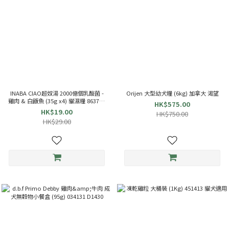
INABA CIAO超奴湯 2000億個乳酸菌 -
Orijen 大型幼犬糧 (6kg) 加拿大 渴望
雞肉 & 白飯魚 (35g x4) 貓濕糧 863714
HK$575.00
TCR-144
HK$19.00
HK$750.00
HK$29.00