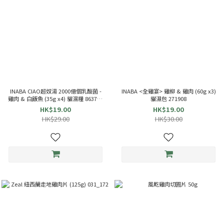
INABA CIAO超奴湯 2000億個乳酸菌 -
INABA <全雞宴> 雞柳 & 雞肉 (60g x3)
雞肉 & 白飯魚 (35g x4) 貓濕糧 863714
貓濕包 271908
TCR-144
HK$19.00
HK$19.00
HK$29.00
HK$30.00