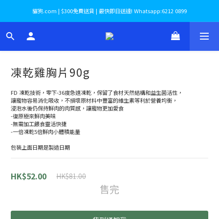
貓狗.com | $300免費送貨 | 最快即日送達! Whatsapp:6212 0899
凍乾雞胸片90g
FD 凍乾技術，零下-36度急速凍乾，保留了食材天然結構和益生菌活性，
讓寵物容易消化吸收，不損壞原材料中豐富的維生素等利於營養均衡，
浸泡水後仍保持鮮肉的肉質感，讓寵物更加愛食
-復原極來鮮肉美味
-無需加工餵食靈活快捷
-一倍凍乾5倍鮮肉小體積能量
包裝上面日期是製造日期
HK$52.00
HK$81.00
售完