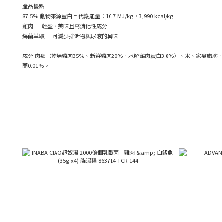
產品優點
87.5% 動物來源蛋白 = 代謝能量：16.7 MJ/kg，3,990 kcal/kg
雞肉 — 輕盈、美味且高消化性成分
絲蘭萃取 — 可減少排泄物與尿液的異味
成分 肉類（乾燥雞肉35%、新鮮雞肉20%、水解雞肉蛋白3.8%）、米、家禽脂肪、燕
蘭0.01%。