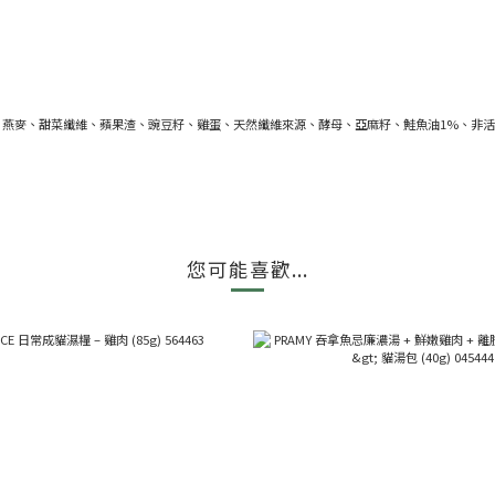
麥、甜菜纖維、蘋果渣、豌豆籽、雞蛋、天然纖維來源、酵母、亞麻籽、鮭魚油1%、非活性酵母（Sacc
您可能喜歡...