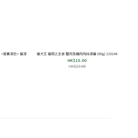
酸 <營養湯包> 貓湯
貓犬王 貓用之主食 蟹肉及雞肉肉絲湯罐 (80g) 220146
HK$15.00
HK$23.00