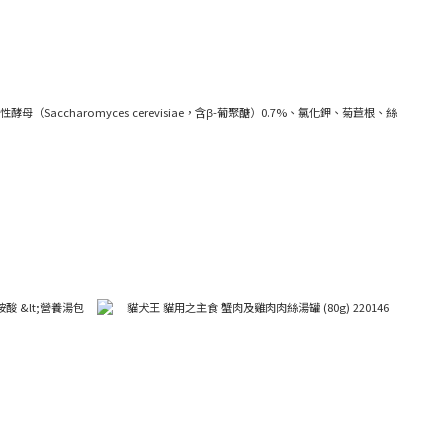
haromyces cerevisiae，含β-葡聚醣）0.7%、氯化鉀、菊苣根、絲