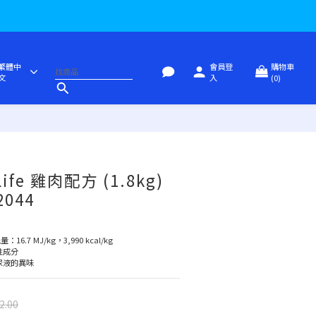
繁體中
會員登
購物車
文
入
(0)
立即購買
 Life 雞肉配方 (1.8kg)
2044
16.7 MJ/kg，3,990 kcal/kg
性成分
尿液的異味
2.00