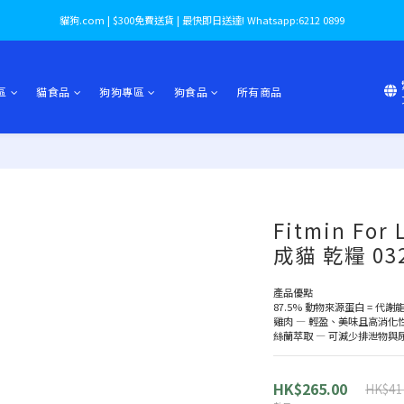
貓狗.com | $300免費送貨 | 最快即日送達! Whatsapp:6212 0899
區
貓食品
狗狗專區
狗食品
所有商品
Fitmin For
成貓 乾糧 03
產品優點
87.5% 動物來源蛋白 = 代謝能量：
雞肉 — 輕盈、美味且高消化
絲蘭萃取 — 可減少排泄物與
HK$265.00
HK$41