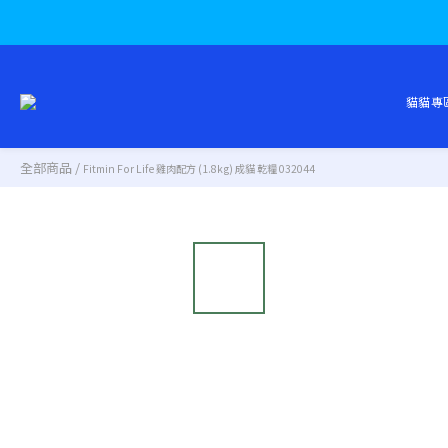
貓貓專
全部商品
/
Fitmin For Life 雞肉配方 (1.8kg) 成貓 乾糧 032044