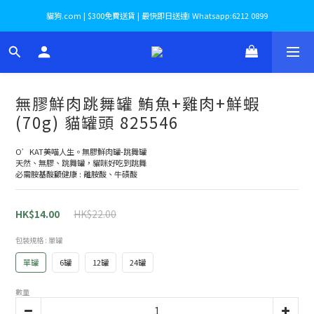
貓狗.com | $300免費送貨 | 最快即日送達! Whatsapp:6212 0899
無膠鮮肉跳舞罐 鮪魚+雞肉+鮮蝦
(70g) 貓罐頭 825546
O’KAT美喵人生。無膠鮮肉罐-跳舞罐
天然、無膠、跳舞罐，貓咪好吃到跳舞
必需胺基酸顧健康 : 離胺酸、牛磺酸
HK$14.00
HK$22.00
包裝規格
: 單罐
單罐
6罐
12罐
24罐
數量