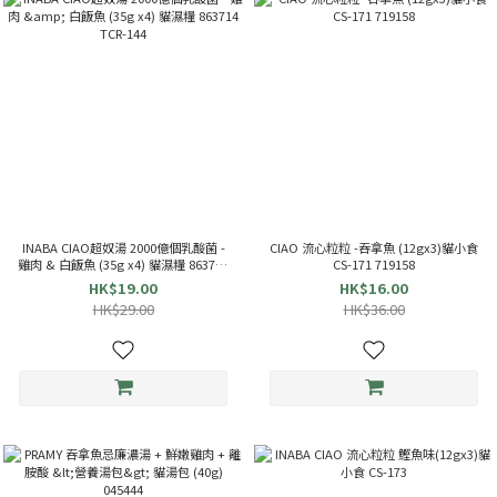
INABA CIAO超奴湯 2000億個乳酸菌 -
CIAO 流心粒粒 -吞拿魚 (12gx3)貓小食
雞肉 & 白飯魚 (35g x4) 貓濕糧 863714
CS-171 719158
TCR-144
HK$19.00
HK$16.00
HK$29.00
HK$36.00