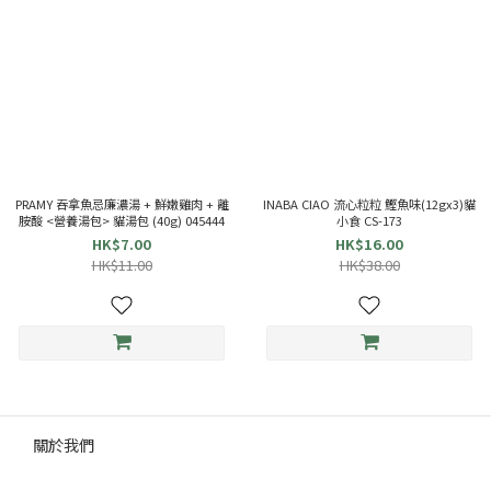
PRAMY 吞拿魚忌廉濃湯 + 鮮嫩雞肉 + 離
INABA CIAO 流心粒粒 鰹魚味(12gx3)貓
胺酸 <營養湯包> 貓湯包 (40g) 045444
小食 CS-173
HK$7.00
HK$16.00
HK$11.00
HK$38.00
關於我們