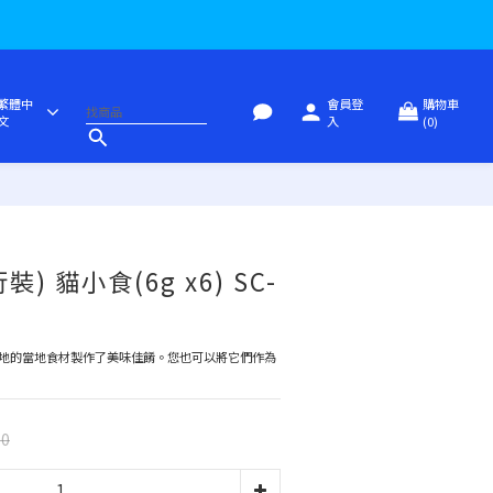
繁體中
會員登
購物車
文
入
(0)
立即購買
) 貓小食(6g x6) SC-
地的當地食材製作了美味佳餚。您也可以將它們作為
00