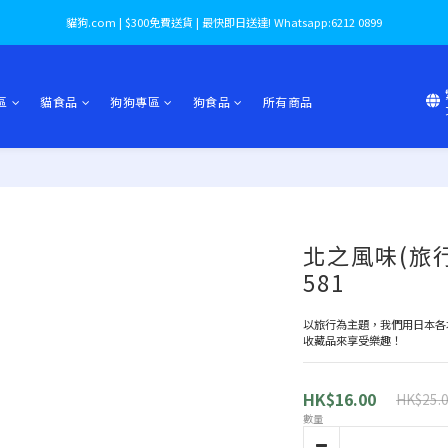
貓狗.com | $300免費送貨 | 最快即日送達! Whatsapp:6212 0899
區
貓食品
狗狗專區
狗食品
所有商品
北之風味(旅行裝
581
以旅行為主題，我們用日本各
收藏品來享受樂趣！
HK$16.00
HK$25.
數量