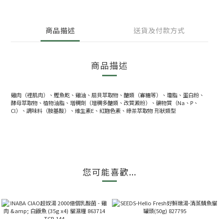
商品描述
送貨及付款方式
商品描述
雞肉（裡肌肉）、鰹魚乾、雞油、扇貝萃取物、醣類（寡糖等）、瓊脂、蛋白粉、
酵母萃取物、植物油脂、增稠劑（增稠多醣類、改質澱粉）、礦物質（Na、P、
Cl）、調味料（胺基酸）、維生素E、紅麴色素、綠茶萃取物 形狀類型
您可能喜歡...