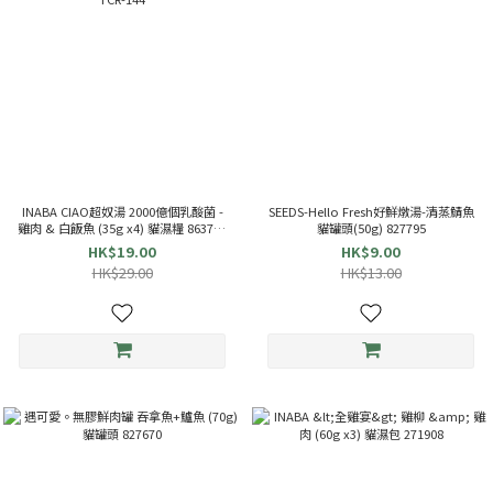
INABA CIAO超奴湯 2000億個乳酸菌 -
SEEDS-Hello Fresh好鮮燉湯-清蒸鯖魚
雞肉 & 白飯魚 (35g x4) 貓濕糧 863714
貓罐頭(50g) 827795
TCR-144
HK$19.00
HK$9.00
HK$29.00
HK$13.00