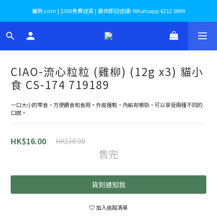
貓狗.com | $300免費送貨 | 最快即日送達! Whatsapp:6212 0899
CIAO-流心粒粒 (雞柳) (12g x3) 貓小
食 CS-174 719189
一口大小的零食，方便餵食和食用。外皮蓬鬆，內餡有嚼勁，可以享受兩種不同的
口感。
HK$16.00
HK$38.00
售完
貨到通知我
加入追蹤清單