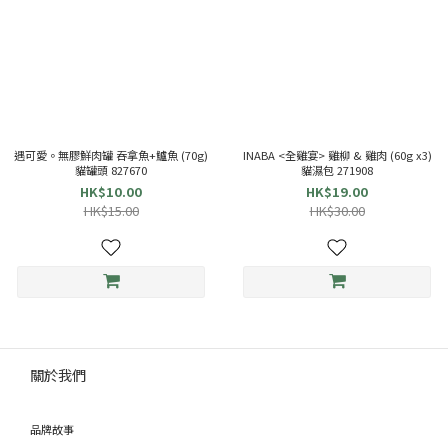
遇可愛。無膠鮮肉罐 吞拿魚+鱸魚 (70g)
INABA <全雞宴> 雞柳 & 雞肉 (60g x3)
貓罐頭 827670
貓濕包 271908
HK$10.00
HK$19.00
HK$15.00
HK$30.00
關於我們
品牌故事