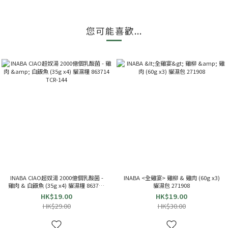
您可能喜歡...
INABA CIAO超奴湯 2000億個乳酸菌 -
INABA <全雞宴> 雞柳 & 雞肉 (60g x3)
雞肉 & 白飯魚 (35g x4) 貓濕糧 863714
貓濕包 271908
TCR-144
HK$19.00
HK$19.00
HK$29.00
HK$30.00