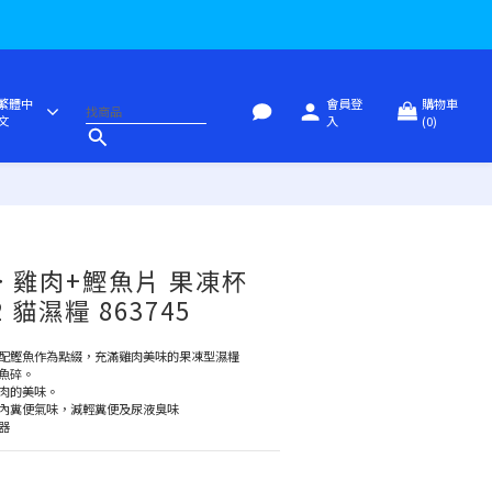
繁體中
會員登
購物車
文
入
(0)
 雞肉+鰹魚片 果凍杯
12 貓濕糧 863745
配鰹魚作為點綴，充滿雞肉美味的果凍型濕糧
魚碎。
肉的美味。
內糞便氣味，減輕糞便及尿液臭味
器