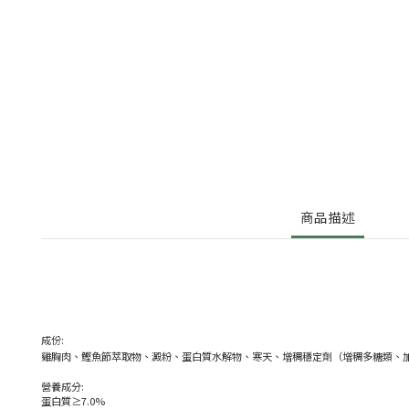
商品描述
成份:
雞胸肉、鰹魚節萃取物、澱粉、蛋白質水解物、寒天、增稠穩定劑（增稠多糖類、
營養成分:
蛋白質≥7.0%