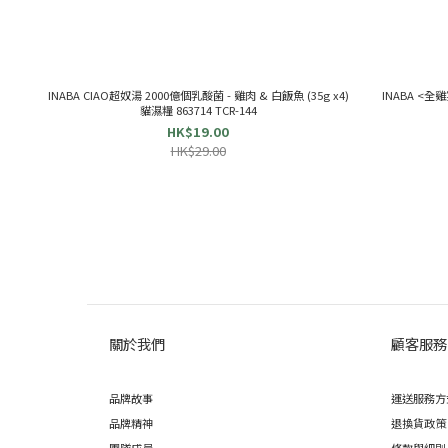
INABA CIAO超奴湯 2000億個乳酸菌 - 雞肉 & 白飯魚 (35g x4)
INABA <全雞
貓濕糧 863714 TCR-144
HK$19.00
HK$29.00
關於我們
顧客服務
品牌故事
運送服務方
品牌精神
退換貨政策