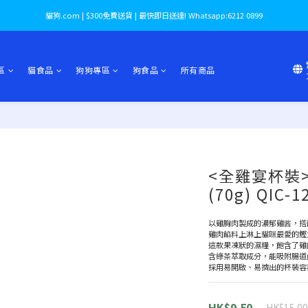
貓狗.com | $300免費送貨 | 最快即日送達! Whatsapp:6212 0899
區
貓食品
狗狗專區
狗食品
所有商品
<全雞宴杯裝>
(70g) QIC-
以雞胸肉製成的濃郁雞酱，搭
雞肉餡料上淋上貓咪最愛的鰹
這款果凍狀的濕糧，飽含了雞
含綠茶萃取成分，能吸附腸道
採用易開啟、易擠出的杯裝容
HK$9.50
HK$15.00