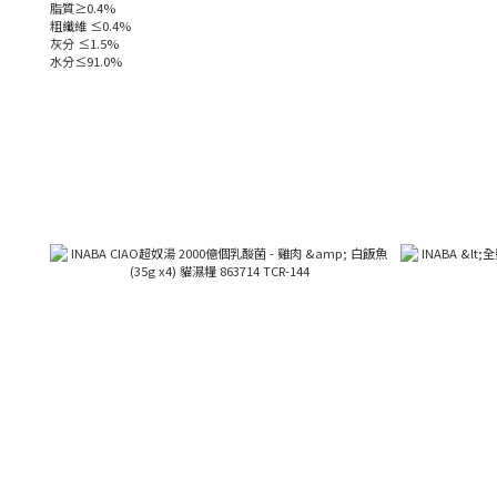
脂質≥0.4%
粗纖維 ≤0.4%
灰分 ≤1.5%
水分≤91.0%