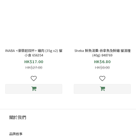
INABA <豪華超奴杯> 雞肉 (35g x2) 貓
Sheba 鮮魚湯羹-吞拿魚及鮮雞 貓濕糧
小食 656354
(40g) 848769
HK$17.00
HK$6.80
HK$27.00
HK$8.00
關於我們
品牌故事