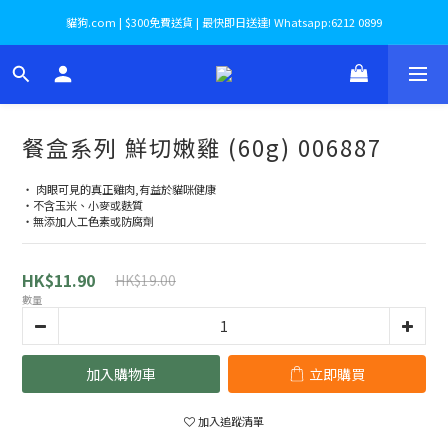
貓狗.com | $300免費送貨 | 最快即日送達! Whatsapp:6212 0899
餐盒系列 鮮切嫩雞 (60g) 006887
‧ 肉眼可見的真正雞肉,有益於貓咪健康
‧不含玉米、小麥或麩質
‧無添加人工色素或防腐劑
HK$11.90
HK$19.00
數量
加入購物車
立即購買
加入追蹤清單