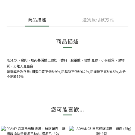
商品描述
送貨及付款方式
商品描述
成分:水、雞肉、羥丙基磷酸二澱粉、香料、胺基酸、關華 豆膠、小麥麩質、礦物
質、分離大豆蛋白
營養成分及含量: 粗蛋白質不低於9%,粗脂肪不低於0.2%,粗纖維不高於0.5%,水分
不高於89%
您可能喜歡...