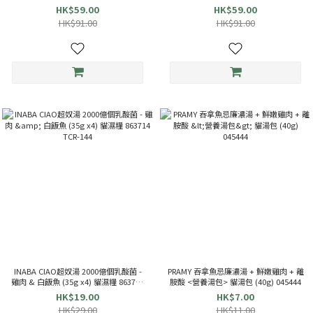
HK$59.00
HK$59.00
HK$91.00
HK$91.00
INABA CIAO超奴湯 2000億個乳酸菌 -
PRAMY 吞拿魚忌廉濃湯 + 鮮嫩雞肉 + 離
雞肉 & 白飯魚 (35g x4) 貓濕糧 863714
胺酸 <營養湯包> 貓湯包 (40g) 045444
TCR-144
HK$19.00
HK$7.00
HK$29.00
HK$11.00