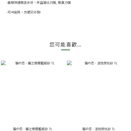
-能够快速吸走水份，并且凝结力强, 吸臭力强
-可冲厕所，方便又环保!
您可能喜歡...
猫の恋 - 貓之戀變藍紙砂 7L
猫の恋 - 活性炭纸砂 7L