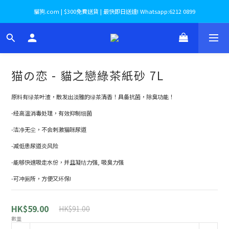
貓狗.com | $300免費送貨 | 最快即日送達! Whatsapp:6212 0899
猫の恋 - 貓之戀綠茶紙砂 7L
原料有绿茶叶渣，散发出淡雅的绿茶清香！具备抗菌，除臭功能！
-经高温消毒处理，有效抑制细菌
-洁净无尘，不会刺激猫咪尿道
-减低患尿道炎风险
-能够快速吸走水份，并且凝结力强, 吸臭力强
-可冲厕所，方便又环保!
HK$59.00
HK$91.00
數量