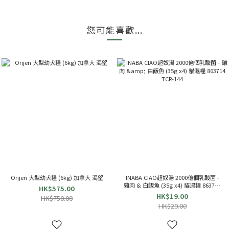
您可能喜歡...
Orijen 大型幼犬糧 (6kg) 加拿大 渴望
INABA CIAO超奴湯 2000億個乳酸菌 -
雞肉 & 白飯魚 (35g x4) 貓濕糧 863714
HK$575.00
TCR-144
HK$19.00
HK$750.00
HK$29.00