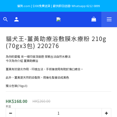
貓狗.com | $300免費送貨 | 最快即日送達! Whatsapp:6212 0899
貓犬王-薑黃助療浴敷膜水療粉 210g
(70gx3包) 220276
為你的愛寵 來一場印度深度遊 探索古法自然水療法 
今次為你介紹 薑黄助療浴
薑黃有抗發炎作用、印度古法、手術後使用有助於傷口癒合。
此外，薑黃是天然的染髮劑，用後毛髮會染成黃色
獨立包裝(70gx3)
HK$168.00
HK$260.00
數量