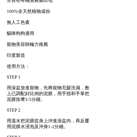
生長在有機無農藥田地
100%全天然植物成份
無人工色素
貓咪狗狗適用
寵物美容師極力推薦
印度製造
使用方法：
STEP 1
用澡盆放進寵物，先將寵物毛髮洗濕，敷
上已調配好比例的泥膜，用手指和手掌把
泥膜按摩3-5分鐘。
STEP 2
用溫水把泥膜從身上沖進澡盆內，再反覆
用泥膜水浸泡及沖身1-2分鐘。