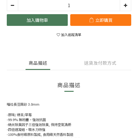
加入購物車
立即購買
加入追蹤清單
商品描述
送貨及付款方式
商品描述
喵社長豆腐砂 3.0mm
-原味/ 綠茶/草莓
-99.9% 無粉塵，強效抗菌
-納米除臭因子三倍強效除臭, 保持空氣清新
-四倍速凝結，吸水力特強
-100%食材級原料製成, 食用級天然香料製造