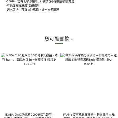
-100%不含有化學添加劑, 即使誤食不會傷害貓貓身體
-可保護貓貓皮膚和泌尿道
-遇水即溶，可直接沖馬桶，非常方便清理
您可能喜歡...
INABA CIAO超奴湯 2000億個乳酸菌 -
PRAMY 吞拿魚忌廉濃湯 + 鮮嫩雞肉 + 離