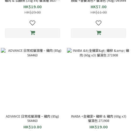
雞肉 & 白飯魚 (35g x4) 貓濕糧 863714
胺酸 <營養湯包> 貓湯包 (40g) 045444
TCR-144
HK$19.00
HK$7.00
HK$29.00
HK$11.00
ADVANCE 日常成貓濕糧 – 雞肉 (85g)
INABA <全雞宴> 雞柳 & 雞肉 (60g x3)
564463
貓濕包 271908
HK$10.80
HK$19.00