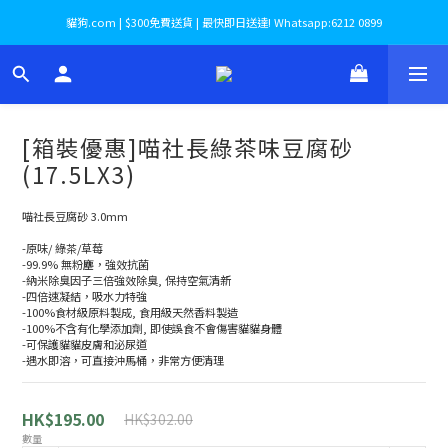
貓狗.com | $300免費送貨 | 最快即日送達! Whatsapp:6212 0899
[箱裝優惠]喵社長綠茶味豆腐砂
(17.5LX3)
喵社長豆腐砂 3.0mm
-原味/ 綠茶/草莓
-99.9% 無粉塵，強效抗菌
-納米除臭因子三倍強效除臭, 保持空氣清新
-四倍速凝結，吸水力特強
-100%食材級原料製成, 食用級天然香料製造
-100%不含有化學添加劑, 即使誤食不會傷害貓貓身體
-可保護貓貓皮膚和泌尿道
-遇水即溶，可直接沖馬桶，非常方便清理
HK$195.00
HK$302.00
數量