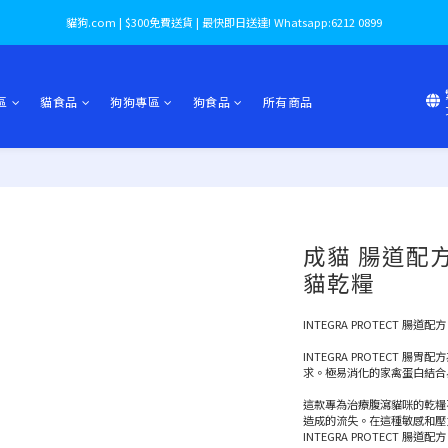
貓狗.com | $300免費送貨 | 最快即日送達! Whatsapp:6212 0899
區
貓食品
狗狗專區
狗食品
所有商品
成貓 腸道配方 貓
貓乾糧
INTEGRA PROTECT
INTEGRA PROTECT
求。極易消化的家禽蛋白結合
這款專為治療腹瀉貓咪的乾糧
造成的流失。在這種敏感和壓
INTEGRA PROTECT 腸道配