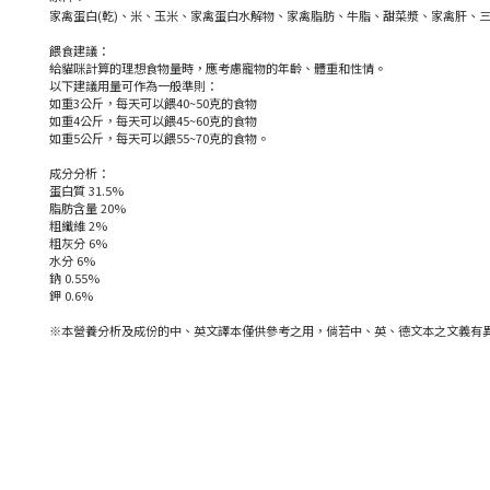
家禽蛋白(乾)、米、玉米、家禽蛋白水解物、家禽脂肪、牛脂、甜菜漿、家禽肝、三
餵食建議：
給貓咪計算的理想食物量時，應考慮寵物的年齡、體重和性情。
以下建議用量可作為一般準則：
如重3公斤，每天可以餵40~50克的食物
如重4公斤，每天可以餵45~60克的食物
如重5公斤，每天可以餵55~70克的食物。
成分分析：
蛋白質 31.5%
脂肪含量 20%
粗纖維 2%
粗灰分 6%
水分 6%
鈉 0.55%
鉀 0.6%
※本營養分析及成份的中、英文譯本僅供參考之用，倘若中、英、德文本之文義有