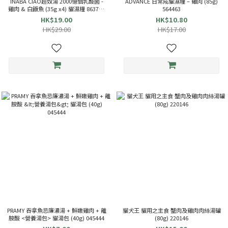
INABA CIAO超奴湯 2000億個乳酸菌 -
ADVANCE 日常成貓濕糧 – 雞肉 (85g)
雞肉 & 白飯魚 (35g x4) 貓濕糧 863714
564463
TCR-144
HK$19.00
HK$10.80
HK$29.00
HK$17.00
PRAMY 吞拿魚忌廉濃湯 + 鮮嫩雞肉 + 離
貓犬王 貓用之主食 蟹肉及雞肉肉絲湯罐
胺酸 <營養湯包> 貓湯包 (40g) 045444
(80g) 220146