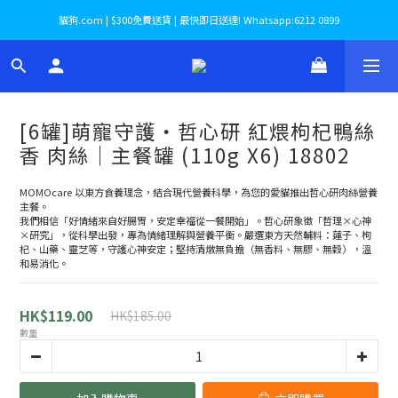
貓狗.com | $300免費送貨 | 最快即日送達! Whatsapp:6212 0899
[6罐]萌寵守護・哲心研 紅煨枸杞鴨絲
香 肉絲｜主餐罐 (110g X6) 18802
MOMOcare 以東方食養理念，結合現代營養科學，為您的愛貓推出哲心研肉絲營養
主餐。
我們相信「好情緒來自好腸胃，安定幸福從一餐開始」。哲心研象徵「哲理×心神
×研究」，從科學出發，專為情緒理解與營養平衡。嚴選東方天然輔料：蓮子、枸
杞、山藥、靈芝等，守護心神安定；堅持清燉無負擔（無香料、無膠、無穀），溫
和易消化。
HK$119.00
HK$185.00
數量