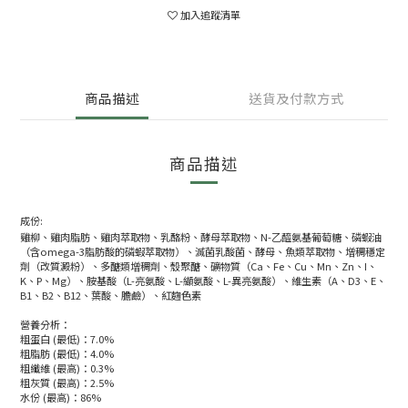
加入追蹤清單
商品描述
送貨及付款方式
商品描述
成份:
雞柳、雞肉脂肪、雞肉萃取物、乳酪粉、酵母萃取物、N-乙醯氨基葡萄糖、磷蝦油
（含omega-3脂肪酸的磷蝦萃取物）、滅菌乳酸菌、酵母、魚類萃取物、增稠穩定
劑（改質澱粉）、多醣類增稠劑、殼聚醣、礦物質（Ca、Fe、Cu、Mn、Zn、I、
K、P、Mg）、胺基酸（L-亮氨酸、L-纈氨酸、L-異亮氨酸）、維生素（A、D3、E、
B1、B2、B12、葉酸、膽鹼）、紅麴色素
營養分析：
粗蛋白 (最低)：7.0%
粗脂肪 (最低)：4.0%
粗纖維 (最高)：0.3%
粗灰質 (最高)：2.5%
水份 (最高)：86%