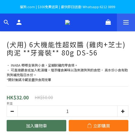
貓狗.com | $300免費送貨 | 最快即日送達! Whatsapp:6212 0899
(犬用) 6大機能性超奴醬 (雞肉+芝士)
肉泥 **牙膏裝** 80g DS-56
• INABA 唧唧支裝狗小食，呈糊狀雞肉零食條。
• 可直接餵食或加入乾濕糧，增添糧食美味以及刺激狗狗的食慾， 高水份小食有助
狗狗補充每日水份。
*開封後請冷藏並盡快食用完畢
HK$32.00
HK$50.00
數量
加入購物車
立即購買