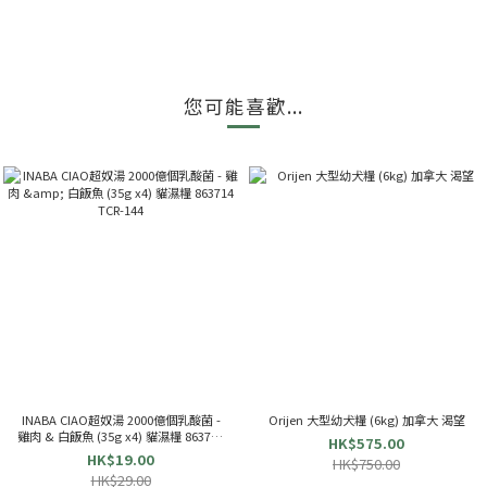
您可能喜歡...
INABA CIAO超奴湯 2000億個乳酸菌 -
Orijen 大型幼犬糧 (6kg) 加拿大 渴望
雞肉 & 白飯魚 (35g x4) 貓濕糧 863714
HK$575.00
TCR-144
HK$19.00
HK$750.00
HK$29.00