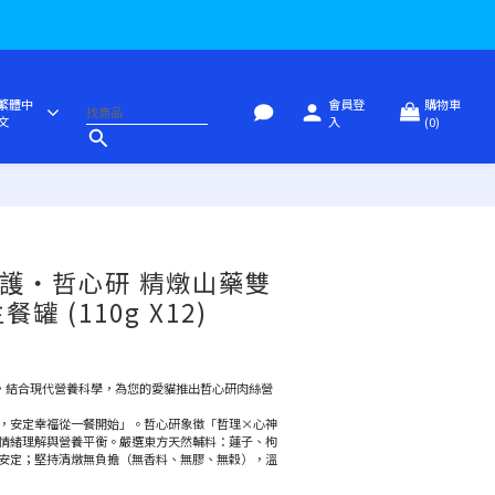
繁體中
會員登
購物車
文
入
(0)
立即購買
守護・哲心研 精燉山藥雙
罐 (110g X12)
理念，結合現代營養科學，為您的愛貓推出哲心研肉絲營
，安定幸福從一餐開始」。哲心研象徵「哲理×心神
情緒理解與營養平衡。嚴選東方天然輔料：蓮子、枸
安定；堅持清燉無負擔（無香料、無膠、無穀），溫