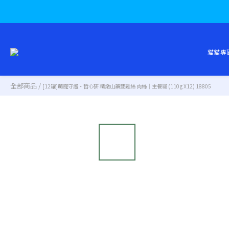
貓貓專
全部商品
/
[12罐]萌寵守護・哲心研 精燉山藥雙雞絲 肉絲｜主餐罐 (110g X12) 18805