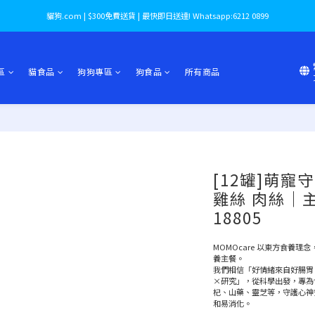
貓狗.com | $300免費送貨 | 最快即日送達! Whatsapp:6212 0899
區
貓食品
狗狗專區
狗食品
所有商品
[12罐]萌寵
雞絲 肉絲｜主餐
18805
MOMOcare 以東方食養
養主餐。
我們相信「好情緒來自好腸胃
×研究」，從科學出發，專為
杞、山藥、靈芝等，守護心神
和易消化。