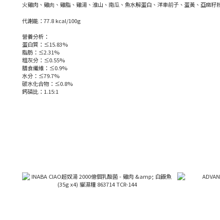
火雞肉、雞⾁、雞脂、雞湯、淮山、南瓜、魚水解蛋白、洋車前子、蛋黃、亞麻籽粉、
代謝能：77.8 kcal/100g
營養分析：
蛋白質：≤15.83%
脂肪：≤2.31%
粗灰分：≤0.55%
膳食纖維：≤0.9%
水分：≤79.7%
碳水化合物：≤0.8%
鈣磷比：1.15:1