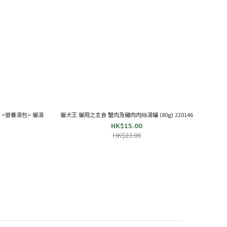
酸 <營養湯包> 貓湯
貓犬王 貓用之主食 蟹肉及雞肉肉絲湯罐 (80g) 220146
HK$15.00
HK$23.00