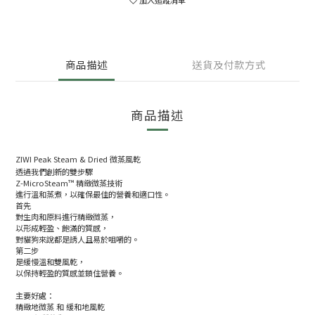
商品描述
送貨及付款方式
商品描述
ZIWI Peak Steam & Dried 微蒸風乾
透過我們創新的雙步驟
Z-MicroSteam™ 精緻微蒸技術
進行溫和蒸煮，以確保最佳的營養和適口性。
首先
對生肉和原料進行精緻微蒸，
以形成輕盈、飽滿的質感，
對貓狗來說都是誘人且易於咀嚼的。
第二步
是緩慢溫和雙風乾，
以保持輕盈的質感並鎖住營養。
主要好處：
精緻地微蒸 和 緩和地風乾