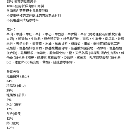
85% 優質的動物成分
100%使用新鮮肉類和內臟
含南瓜和菊苣根支援腸胃健康
不使用乾掉的或經處理的肉類為原材料
不使用基因改造原材料
成分︰
牛肉，牛肺，牛肚，牛肝，牛心，牛血漿，牛脾臟，牛骨 (葡萄糖胺及硫酸軟骨素
來源) ，卵磷脂，牛脂肪，綠色豌豆乾，綠色扁豆乾，南瓜，牛軟骨，南瓜乾，乾蘋
果蓉，天然香料，藜麥乾，魚油，蕪菁甘藍，胡蘿蔔，甜菜，礦物質(磷酸氫二鉀，
硫酸鎂，氨基酸鋅復合物，氨基酸鐵復合物，胺基酸銅復合物，硒酵母，氨基酸錳
復合物)，乾菊苣根，海帶乾，膽鹼氯化物，鹽，天然防腐 (檸檬酸 混合生育酚)，維
他命 (維他命-E補充，硫胺素 單硝酸鹽，泛酸鈣，核黃素，吡哆醇鹽酸鹽 (維他命
B6)，維他命-D3補充劑，葉酸)，迷迭香萃取物。
營養分析
粗蛋白質 (最少)
34%
粗脂肪 (最少)
28%
粗纖維 (最多)
4%
水分 (最多)
12%
灰分(最多)
12%
鈣 (最少)
1.2%