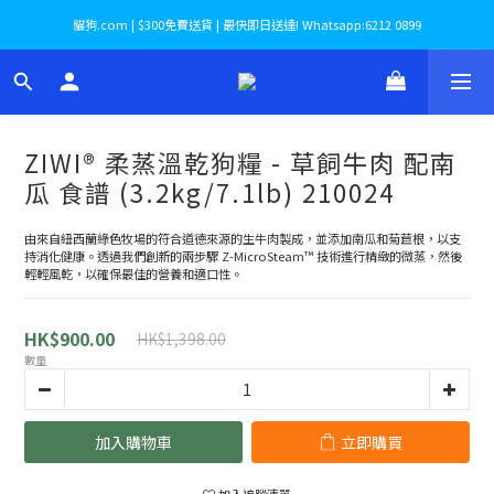
貓狗.com | $300免費送貨 | 最快即日送達! Whatsapp:6212 0899
ZIWI® 柔蒸溫乾狗糧 - 草飼牛肉 配南
瓜 食譜 (3.2kg/7.1lb) 210024
由來自紐西蘭綠色牧場的符合道德來源的生牛肉製成，並添加南瓜和菊苣根，以支
持消化健康。透過我們創新的兩步驟 Z-MicroSteam™ 技術進行精緻的微蒸，然後
輕輕風乾，以確保最佳的營養和適口性。
HK$900.00
HK$1,398.00
數量
加入購物車
立即購買
加入追蹤清單