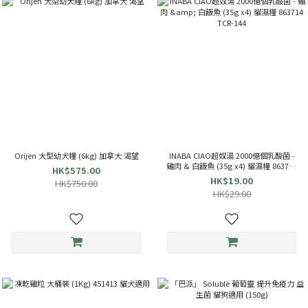
Orijen 大型幼犬糧 (6kg) 加拿大 渴望
INABA CIAO超奴湯 2000億個乳酸菌 -
雞肉 & 白飯魚 (35g x4) 貓濕糧 863714
HK$575.00
TCR-144
HK$19.00
HK$750.00
HK$29.00